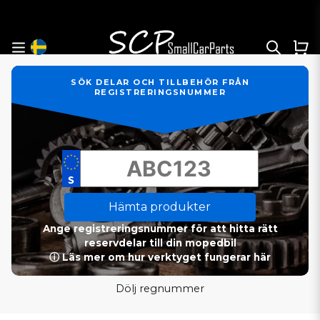
SÖK DELAR OCH TILLBEHÖR FRÅN
REGISTRERINGSNUMMER
Hämta produkter
Ange registreringsnummer för att hitta rätt
reservdelar till din mopedbil
ⓘ Läs mer om hur verktyget fungerar här
Dölj regnummer