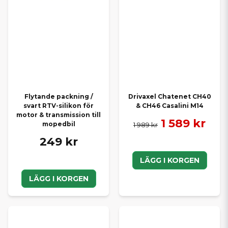
Flytande packning /
Drivaxel Chatenet CH40
svart RTV-silikon för
& CH46 Casalini M14
motor & transmission till
1 589 kr
mopedbil
1 989 kr
249 kr
LÄGG I KORGEN
LÄGG I KORGEN