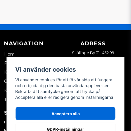
NAVIGATION
ADRESS
Skällinge By 31, 432 99
Hem
Skällinge
Företagskund
Vi använder cookies
Kontakta oss
Vi använder cookies för att få vår sida att fungera
Om oss
och erbjuda dig den bästa användarupplevelsen.
Köpvillkor
Bekräfta ditt samtycke genom att trycka på
Acceptera alla eller redigera genom inställningarna
Tips & trix
SOCIALA MEDIER
MITT KONTO
Acceptera alla
Facebook
Logga in
GDPR-inställningar
Instagram