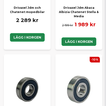
Drivaxel Jdm och
Drivaxel Jdm Abaca
Chatenet mopedbilar
Albizia Chatenet Stella &
Media
2 289 kr
1 989 kr
2 199 kr
LÄGG I KORGEN
LÄGG I KORGEN
-10%