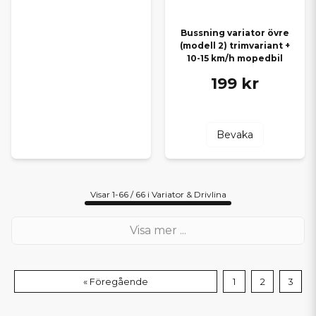
Bussning variator övre
(modell 2) trimvariant +
10-15 km/h mopedbil
199 kr
Bevaka
Visar 1-66 / 66 i Variator & Drivlina
Visa mer ...
« Föregående
1
2
3