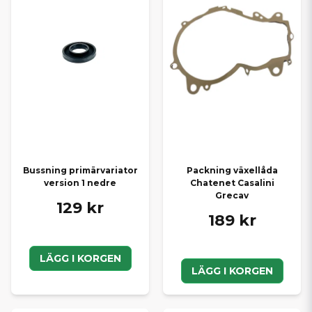
Bussning primärvariator
Packning växellåda
version 1 nedre
Chatenet Casalini
Grecav
129 kr
189 kr
LÄGG I KORGEN
LÄGG I KORGEN