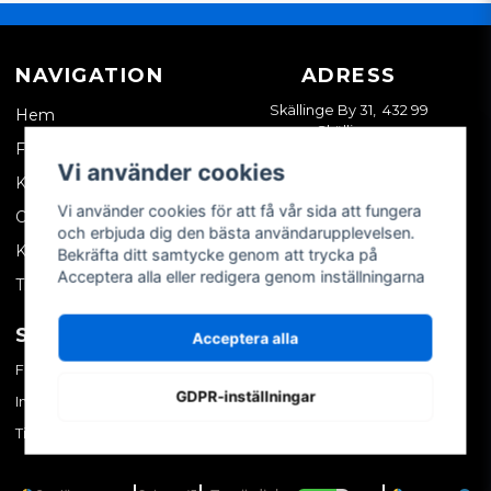
NAVIGATION
ADRESS
Skällinge By 31, 432 99
Hem
Skällinge
Företagskund
Vi använder cookies
Kontakta oss
Vi använder cookies för att få vår sida att fungera
Om oss
och erbjuda dig den bästa användarupplevelsen.
Köpvillkor
Bekräfta ditt samtycke genom att trycka på
Acceptera alla eller redigera genom inställningarna
Tips & trix
SOCIALA MEDIER
MITT KONTO
Acceptera alla
Facebook
Logga in
GDPR-inställningar
Instagram
Skapa konto
TikTok
Glömt ditt lösenord?