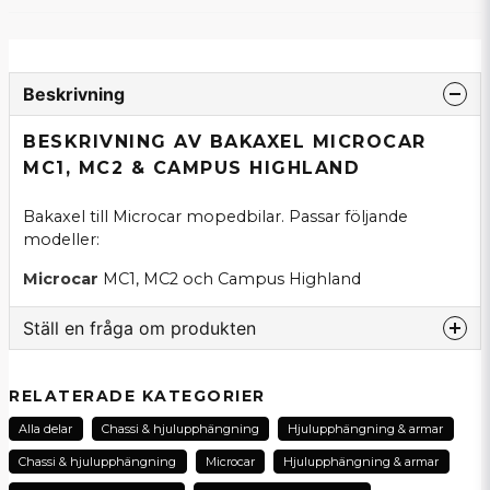
Beskrivning
BESKRIVNING AV BAKAXEL MICROCAR
MC1, MC2 & CAMPUS HIGHLAND
Bakaxel till Microcar mopedbilar. Passar följande
modeller:
Microcar
MC1, MC2 och Campus Highland
Ställ en fråga om produkten
question
Fråga oss om denna produkt...
RELATERADE KATEGORIER
Alla delar
Chassi & hjulupphängning
Hjulupphängning & armar
Chassi & hjulupphängning
Microcar
Hjulupphängning & armar