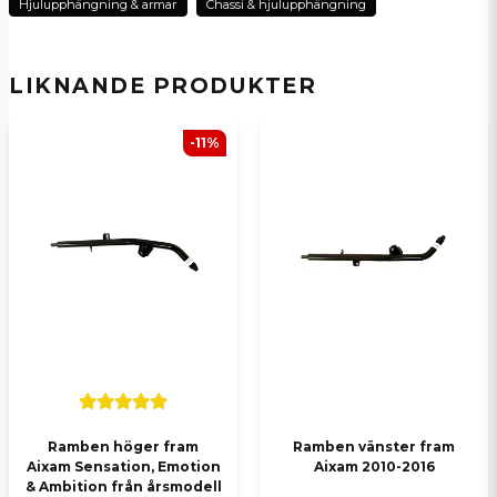
name
Hjulupphängning & armar
Chassi & hjulupphängning
Namn
LIKNANDE PRODUKTER
email
E-postadress
-11%
Ja, ni kan publicera min fråga
Skicka en fråga
Ramben höger fram
Ramben vänster fram
Aixam Sensation, Emotion
Aixam 2010-2016
& Ambition från årsmodell