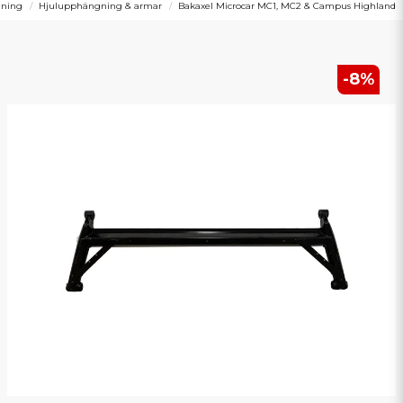
gning
Hjulupphängning & armar
Bakaxel Microcar MC1, MC2 & Campus Highland
-
8
%