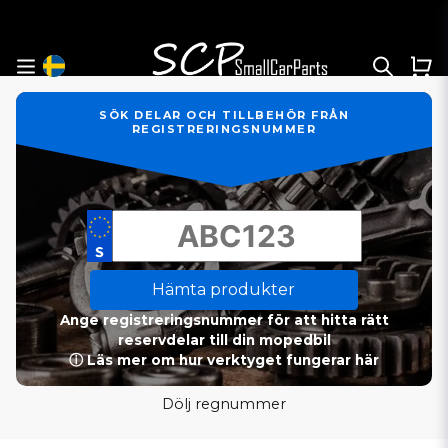
SÖK DELAR OCH TILLBEHÖR FRÅN
REGISTRERINGSNUMMER
Hämta produkter
Ange registreringsnummer för att hitta rätt
reservdelar till din mopedbil
ⓘ Läs mer om hur verktyget fungerar här
Dölj regnummer