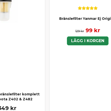
Bränslefilter Yanmar Ej Origi
99 kr
129 kr
LÄGG I KORGEN
 bränslefilter komplett
bota Z402 & Z482
349 kr