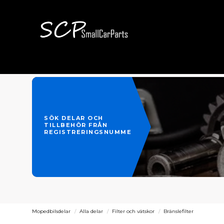
SÖK DELAR OCH
TILLBEHÖR FRÅN
REGISTRERINGSNUMMER
Mopedbilsdelar
Alla delar
Filter och vätskor
Bränslefilter