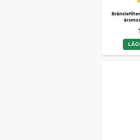
Bränslefilte
årsmod
LÄG