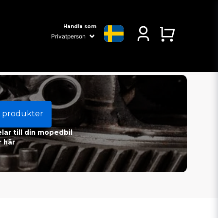
Handla som
 produkter
ar till din mopedbil
 här