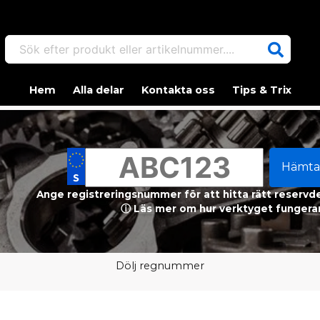
Sök efter produkt eller artikelnummer....
Hem
Alla delar
Kontakta oss
Tips & Trix
Hämta
Ange registreringsnummer för att hitta rätt reservdel
ⓘ Läs mer om hur verktyget fungerar
Dölj regnummer