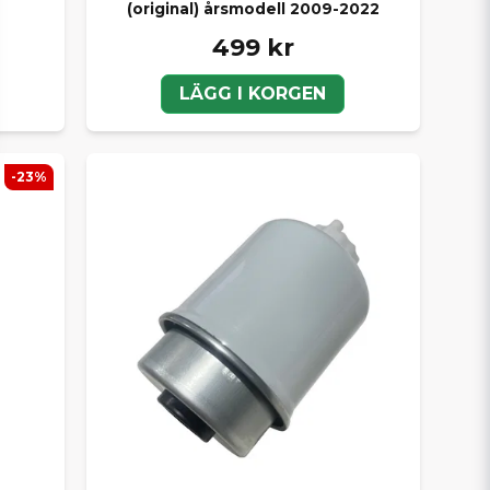
(original) årsmodell 2009-2022
499 kr
LÄGG I KORGEN
-23%