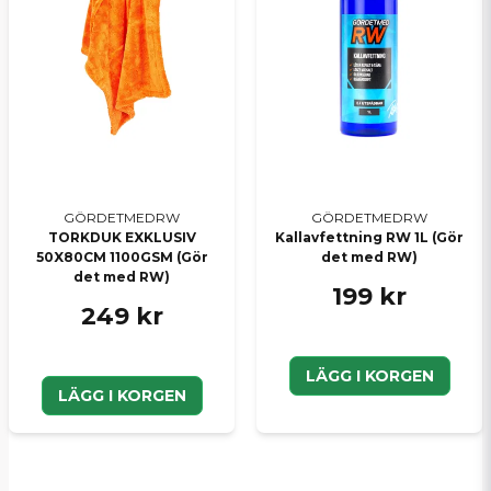
GÖRDETMEDRW
GÖRDETMEDRW
TORKDUK EXKLUSIV
Kallavfettning RW 1L (Gör
50X80CM 1100GSM (Gör
det med RW)
det med RW)
199 kr
249 kr
LÄGG I KORGEN
LÄGG I KORGEN