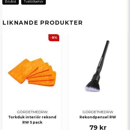
Bilvård
Tvättillbehör
name
Namn
LIKNANDE PRODUKTER
-9%
email
E-postadress
Ja, ni kan publicera min fråga
GÖRDETMEDRW
GÖRDETMEDRW
Torkduk interiör rekond
Rekondpensel RW
RW 5 pack
Skicka en fråga
79 kr