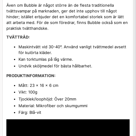
Även om Bubble är något större än de flesta traditionella
tvättsvampar på marknaden, ger det inte upphov till något
hinder; istället erbjuder det en komfortabel storlek som är lätt
att arbeta med. För de som föredrar, finns Bubble också som en
praktisk tvätthandske.
TVÄTTRÅD:
Maskintvätt vid 30-40°. Använd vanligt tvättmedel avsett
för kulörta kläder.
Kan torktumlas på låg värme.
Undvik sköljmedel för bästa hållbarhet.
PRODUKTINFORMATION:
Mått: 23 x 16 x 6 cm
Vikt: 100g
Tjocklek/loophöjd: Över 20mm
Material: Mikrofiber och skumgummi
Färg: Blå-vit