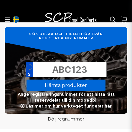
SÖK DELAR OCH TILLBEHÖR FRÅN
REGISTRERINGSNUMMER
Hämta produkter
Ange registreringsnummer för att hitta rätt
reservdelar till din mopedbil
ⓘ Läs mer om hur verktyget fungerar här
Dölj regnummer