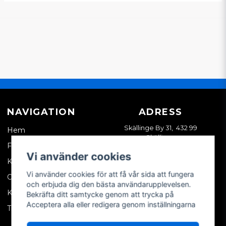
NAVIGATION
ADRESS
Skällinge By 31, 432 99
Hem
Skällinge
Företagskund
Vi använder cookies
Kontakta oss
Vi använder cookies för att få vår sida att fungera
Om oss
och erbjuda dig den bästa användarupplevelsen.
Köpvillkor
Bekräfta ditt samtycke genom att trycka på
Acceptera alla eller redigera genom inställningarna
Tips & trix