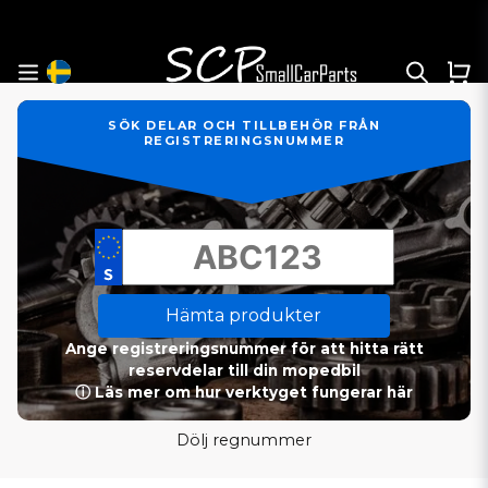
SÖK DELAR OCH TILLBEHÖR FRÅN
REGISTRERINGSNUMMER
Hämta produkter
Ange registreringsnummer för att hitta rätt
reservdelar till din mopedbil
ⓘ Läs mer om hur verktyget fungerar här
Dölj regnummer