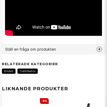
Ställ en fråga om produkten
question
Fråga oss om denna produkt...
RELATERADE KATEGORIER
Bilvård
Tvättillbehör
name
Namn
LIKNANDE PRODUKTER
-9%
email
E-postadress