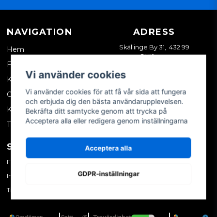
NAVIGATION
ADRESS
Skällinge By 31, 432 99
Hem
Skällinge
Företagskund
Vi använder cookies
Kontakta oss
Vi använder cookies för att få vår sida att fungera
Om oss
och erbjuda dig den bästa användarupplevelsen.
Köpvillkor
Bekräfta ditt samtycke genom att trycka på
Acceptera alla eller redigera genom inställningarna
Tips & trix
SOCIALA MEDIER
MITT KONTO
Acceptera alla
Facebook
Logga in
GDPR-inställningar
Instagram
Skapa konto
TikTok
Glömt ditt lösenord?