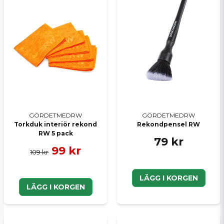
Ja, ni kan publicera min fråga
GÖRDETMEDRW
GÖRDETMEDRW
Torkduk interiör rekond
Rekondpensel RW
RW 5 pack
Skicka en fråga
79 kr
99 kr
109 kr
LÄGG I KORGEN
LÄGG I KORGEN