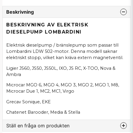
Beskrivning
BESKRIVNING AV ELEKTRISK
DIESELPUMP LOMBARDINI
Elektrisk dieselpump / bränslepump som passar till
Lombardini LDW 502-motor. Denna modell saknar
elektriskt stopp, vilket kan kräva extern magnetventil.
Ligier JS60, JS50, JS50L, IXO, JS RC, X-TOO, Nova &
Ambra
Microcar MGO 6, MGO 4, MGO 3, MGO 2, MGO 1, M8,
Microcar Due 1, MC2, MC1, Virgo
Grecav Sonique, EKE
Chatenet Barooder, Media & Stella
Ställ en fråga om produkten