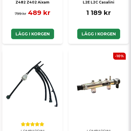
Z482 Z402 Aixam
L2E L2C Casalini
489 kr
1 189 kr
799 kr
LÄGG I KORGEN
LÄGG I KORGEN
-10%
LOMBARDINI
LOMBARDINI