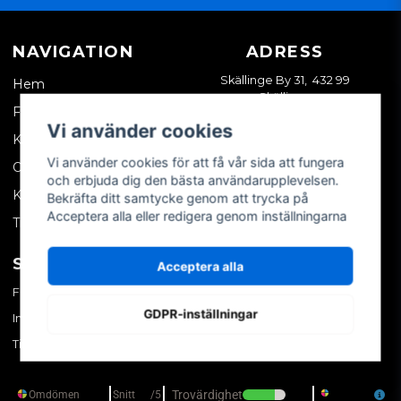
NAVIGATION
ADRESS
Skällinge By 31, 432 99
Hem
Skällinge
Företagskund
Vi använder cookies
Kontakta oss
Vi använder cookies för att få vår sida att fungera
Om oss
och erbjuda dig den bästa användarupplevelsen.
Köpvillkor
Bekräfta ditt samtycke genom att trycka på
Acceptera alla eller redigera genom inställningarna
Tips & trix
SOCIALA MEDIER
MITT KONTO
Acceptera alla
Facebook
Logga in
GDPR-inställningar
Instagram
Skapa konto
TikTok
Glömt ditt lösenord?