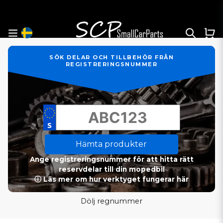
SÖK DELAR OCH TILLBEHÖR FRÅN
REGISTRERINGSNUMMER
Hämta produkter
Ange registreringsnummer för att hitta rätt
reservdelar till din mopedbil
ⓘ Läs mer om hur verktyget fungerar här
Dölj regnummer