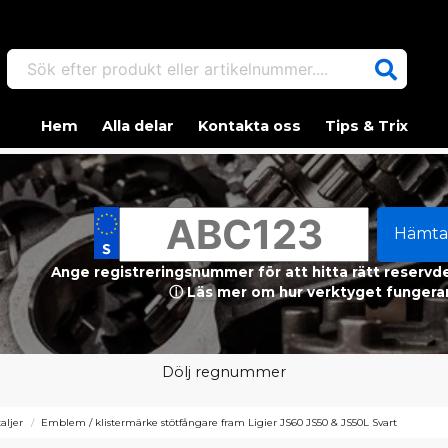
Sök efter produkt eller artikelnummer....
Hem
Alla delar
Kontakta oss
Tips & Trix
Hämta
Ange registreringsnummer för att hitta rätt reservdel
ⓘ Läs mer om hur verktyget fungerar
Dölj regnummer
aljer
Emblem / klistermärke stötfångare fram Ligier JS60 JS50 & JS50L Svart