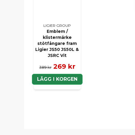
LIGIER GROUP
Emblem /
klistermärke
stötfångare fram
Ligier JS50 JS50L &
JSRC Vit
269 kr
389 kr
LÄGG I KORGEN