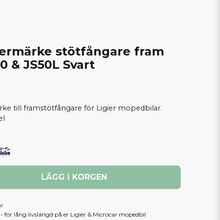
termärke stötfångare fram
50 & JS50L Svart
ke till framstötfångare för Ligier mopedbilar.
el
LÄGG I KORGEN
ar
 för lång livslängd på er Ligier & Microcar mopedbil