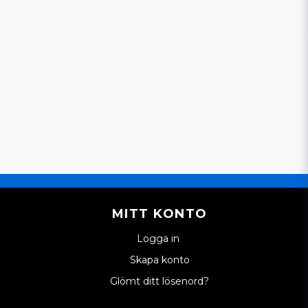
in fråga
Skicka en fråga
MITT KONTO
Logga in
Skapa konto
Glömt ditt lösenord?