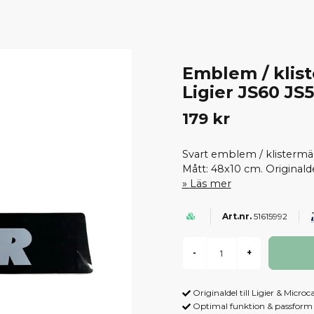
Emblem / klis
Ligier JS60 JS
179 kr
Svart emblem / klistermär
Mått: 48x10 cm. Originald
Läs mer
51615992
-
+
Originaldel till Ligier & Microc
Optimal funktion & passform -