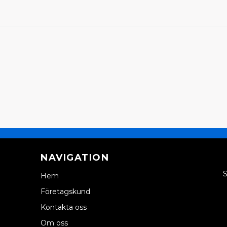
NAVIGATION
S
Hem
Företagskund
Kontakta oss
Om oss