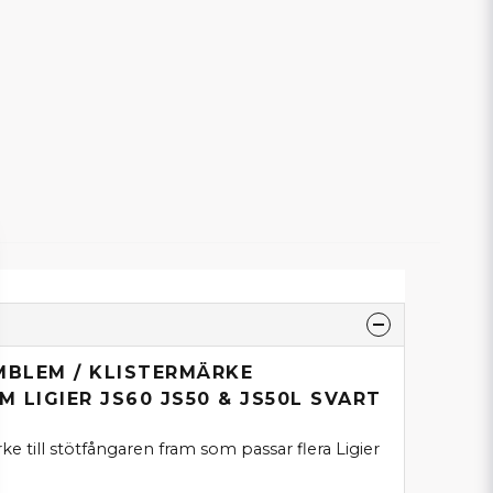
MBLEM / KLISTERMÄRKE
 LIGIER JS60 JS50 & JS50L SVART
e till stötfångaren fram som passar flera Ligier