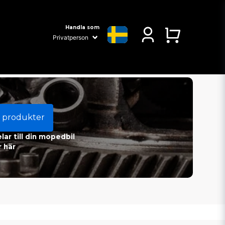
Handla som
 produkter
ar till din mopedbil
 här