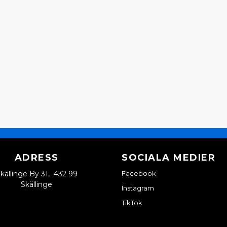
Ja, ni kan publicera m
ADRESS
SOCIALA MEDIER
källinge By 31, 432 99
Facebook
Skällinge
Instagram
TikTok