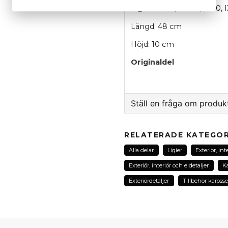
Ligier
: JS60, JS50L, JS50, 
Längd: 48 cm
Höjd: 10 cm
Originaldel
Ställ en fråga om produk
question
Fråga oss om denna pr
RELATERADE KATEGOR
Alla delar
Ligier
Exteriör, int
Exteriör, interiör och eldetaljer
Ka
name
Exteriördetaljer
Tillbehör karosse
Namn