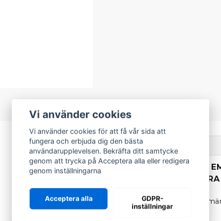
Vi använder cookies
Vi använder cookies för att få vår sida att
fungera och erbjuda dig den bästa
Beskrivning
användarupplevelsen. Bekräfta ditt samtycke
genom att trycka på Acceptera alla eller redigera
BESKRIVNING AV E
genom inställningarna
STÖTFÅNGARE FRAM
Acceptera alla
GDPR-
Svart emblem / klistermärk
inställningar
mopedbilsmodeller: