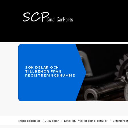
SÖK DELAR OCH
TILLBEHÖR FRÅN
REGISTRERINGSNUMMER
Mopedbilsdelar
Alla delar
Exteriör, interiör och eldetaljer
Exteriördet