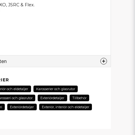
IXO, JSRC & Flex.
ten
odukt...
IER
eriör och eldetaljer
Karosserier och glasrutor
rosseri och glasrutor
Exteriördetaljer
Tillbehör
email
ri
Exteriördetaljer
Exteriör, interiör och eldetaljer
E-postadress