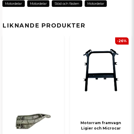
Motordelar
Motordelar
Stöd och fästen
Motordelar
name
Namn
LIKNANDE PRODUKTER
email
E-postadress
-26%
Ja, ni kan publicera min fråga
Skicka en fråga
Motorram framvagn
Ligier och Microcar