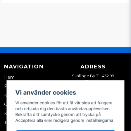
NAVIGATION
ADRESS
Skällinge By 31, 432 99
Hem
Skällinge
Företagskund
Vi använder cookies
Kontakta oss
Vi använder cookies för att få vår sida att fungera
Om oss
och erbjuda dig den bästa användarupplevelsen.
Köpvillkor
Bekräfta ditt samtycke genom att trycka på
Acceptera alla eller redigera genom inställningarna
Tips & trix