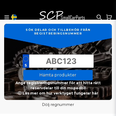
SÖK DELAR OCH TILLBEHÖR FRÅN
REGISTRERINGSNUMMER
Hämta produkter
Ange registreringsnummer för att hitta rätt
reservdelar till din mopedbil
ⓘ Läs mer om hur verktyget fungerar här
Dölj regnummer