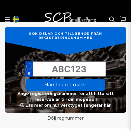
SÖK DELAR OCH TILLBEHÖR FRÅN
REGISTRERINGSNUMMER
Hämta produkter
Ange registreringsnummer för att hitta rätt
reservdelar till din mopedbil
ⓘ Läs mer om hur verktyget fungerar här
Dölj regnummer