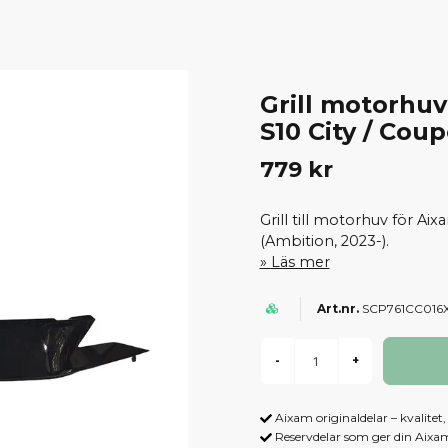
Grill motorhu
S10 City / Cou
779 kr
Grill till motorhuv för A
(Ambition, 2023-).
Läs mer
SCP761CC016
-
+
Aixam originaldelar – kvalitet
Reservdelar som ger din Aix