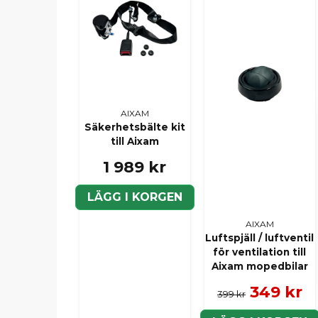
AIXAM
Säkerhetsbälte kit
till Aixam
1 989 kr
LÄGG I KORGEN
AIXAM
Luftspjäll / luftventil
för ventilation till
Aixam mopedbilar
349 kr
399 kr