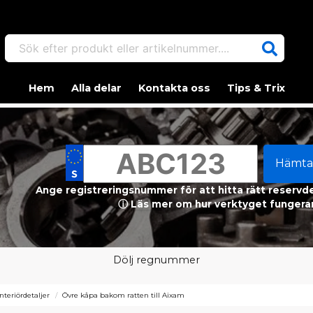
Sök efter produkt eller artikelnummer....
Hem
Alla delar
Kontakta oss
Tips & Trix
Hämta
Ange registreringsnummer för att hitta rätt reservdel
ⓘ Läs mer om hur verktyget fungerar
Dölj regnummer
Interiördetaljer
Övre kåpa bakom ratten till Aixam