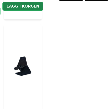
name
LÄGG I KORGEN
Namn
Ja, ni kan publicera m