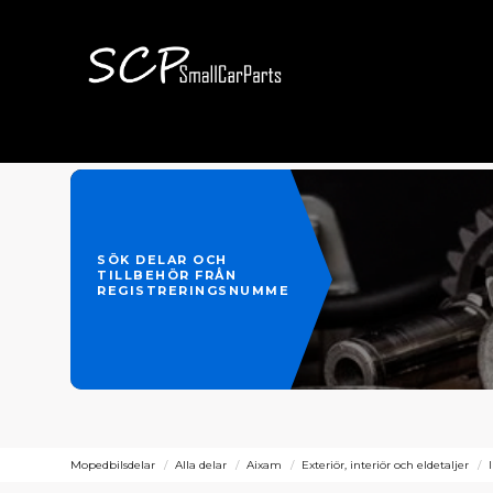
SÖK DELAR OCH
TILLBEHÖR FRÅN
REGISTRERINGSNUMMER
Mopedbilsdelar
Alla delar
Aixam
Exteriör, interiör och eldetaljer