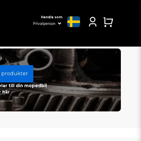
Handla som
 produkter
ar till din mopedbil
 här