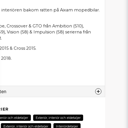
i interiören bakom ratten på Aixam mopedbilar.
upe, Crossover & GTO från Ambition (S10),
), Vision (S8) & Impulsion (S8) serierna från
.
 2015 & Cross 2015.
 2018.
ten
odukt...
IER
teriör och eldetaljer
Exteriör, interiör och eldetaljer
Exteriör, interiör och eldetaljer
Interiördetaljer