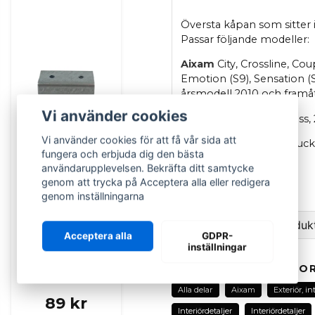
Översta kåpan som sitter 
Passar följande modeller:
Aixam
City, Crossline, Co
Emotion (S9), Sensation (S9
årsmodell 2010 och framåt
Vi använder cookies
Aixam
Minauto: V1, Cross,
Vi använder cookies för att få vår sida att
Aixam
: D-Truck & D-Truck
fungera och erbjuda dig den bästa
OEM: 8AP121
användarupplevelsen. Bekräfta ditt samtycke
genom att trycka på Acceptera alla eller redigera
Aixam originaldel
genom inställningarna
AIXAM
Ställ en fråga om produk
Fästplatta /
Acceptera alla
GDPR-
inställningar
metallplatta /
question
Fråga oss om denna pr
gångjärn till
RELATERADE KATEGOR
motorhuven Aixam
Alla delar
Aixam
Exteriör, in
89 kr
Interiördetaljer
Interiördetaljer