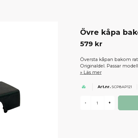
Övre kåpa bako
579 kr
Översta kåpan bakom rat
Originaldel. Passar modell
Läs mer
SCP8AP121
-
+