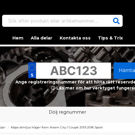
Sök efter produkt eller artikelnummer....
Hem
Alla delar
Kontakta oss
Tips & Trix
Hämta
Ange registreringsnummer för att hitta rätt reservdel
ⓘ Läs mer om hur verktyget fungerar
Dölj regnummer
ljer
Kåpa dimljus höger fram Aixam City / Coupé 2013-2016 Sport