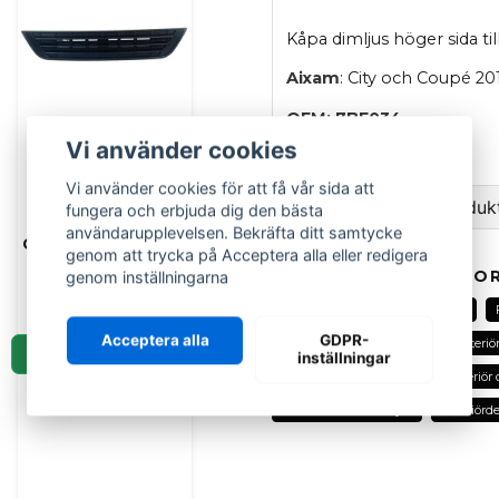
Kåpa dimljus höger sida t
Aixam
: City och Coupé 20
OEM: 7BE034
Vi använder cookies
Orginal
AIXAM
Vi använder cookies för att få vår sida att
Grill stötfångare
Ställ en fråga om produk
fungera och erbjuda dig den bästa
fram Aixam City &
användarupplevelsen. Bekräfta ditt samtycke
Crossline 2010-2013
genom att trycka på Acceptera alla eller redigera
question
Fråga oss om denna pr
- 761AP032A
RELATERADE KATEGOR
genom inställningarna
639 kr
Alla delar
Ligier
Aixam
Acceptera alla
GDPR-
Karosserier och glasrutor
Exteriör
LÄGG I KORGEN
inställningar
name
Exteriördetaljer
Exteriör, interiör
Namn
Fram karosseridetaljer
Exteriörde
Ja, ni kan publicera m