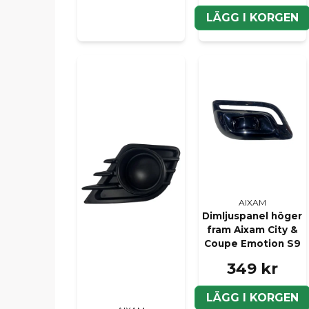
LÄGG I KORGEN
AIXAM
Dimljuspanel höger
fram Aixam City &
Coupe Emotion S9
349 kr
LÄGG I KORGEN