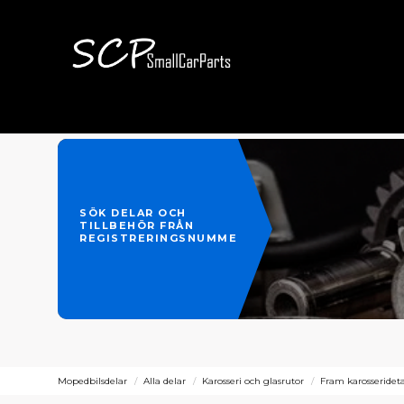
SÖK DELAR OCH
TILLBEHÖR FRÅN
REGISTRERINGSNUMMER
Mopedbilsdelar
Alla delar
Karosseri och glasrutor
Fram karosserideta