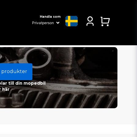
Handla som
 produkter
ar till din mopedbil
 här