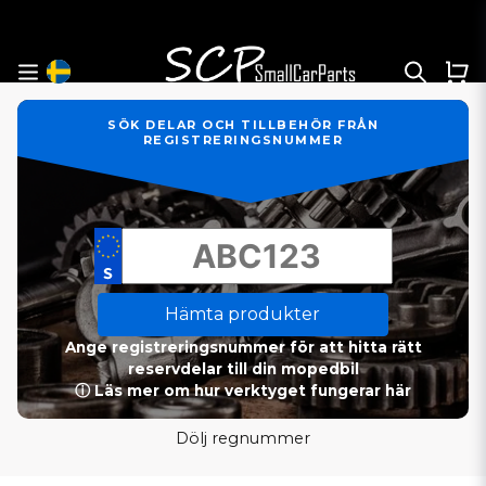
SÖK DELAR OCH TILLBEHÖR FRÅN
REGISTRERINGSNUMMER
Hämta produkter
Ange registreringsnummer för att hitta rätt
reservdelar till din mopedbil
ⓘ Läs mer om hur verktyget fungerar här
Dölj regnummer