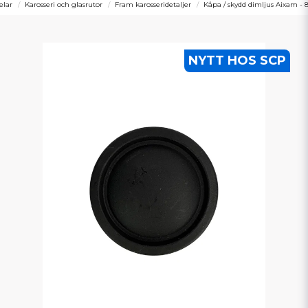
elar
Karosseri och glasrutor
Fram karosseridetaljer
Kåpa / skydd dimljus Aixam -
NYTT HOS SCP