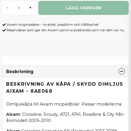
LÄGG I KORGEN
-
+
Aixam originaldelar – kvalitet, passform och hållbarhet
Reservdelar som ger din Aixam samma prestanda som när den var ny
Beskrivning
BESKRIVNING AV KÅPA / SKYDD DIMLJUS
AIXAM - 8AE068
Dimljuskåpa till Aixam mopedbilar. Passar modellerna:
Aixam
: Crossline, Scouty, A721, A741, Roadline & City från
årsmodell 2005-2010
Aixam
Crossline Sensation S9 (årsmodell 2017-2019)