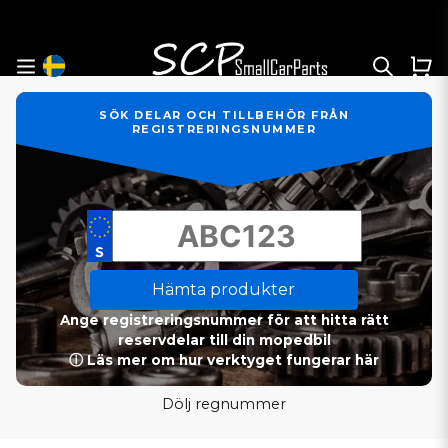
SÖK DELAR OCH TILLBEHÖR FRÅN
REGISTRERINGSNUMMER
Hämta produkter
Ange registreringsnummer för att hitta rätt
reservdelar till din mopedbil
ⓘ Läs mer om hur verktyget fungerar här
Dölj regnummer