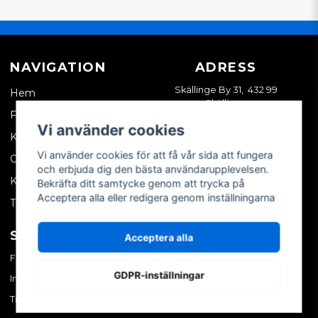
NAVIGATION
ADRESS
Skällinge By 31, 432 99
Hem
Skällinge
Företagskund
Vi använder cookies
Kontakta oss
Vi använder cookies för att få vår sida att fungera
Om oss
och erbjuda dig den bästa användarupplevelsen.
Köpvillkor
Bekräfta ditt samtycke genom att trycka på
Acceptera alla eller redigera genom inställningarna
Tips & trix
SOCIALA MEDIER
MITT KONTO
Acceptera alla
Facebook
Logga in
GDPR-inställningar
Instagram
Skapa konto
TikTok
Glömt ditt lösenord?