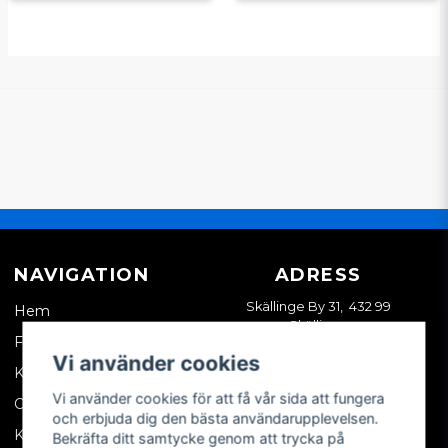
NAVIGATION
ADRESS
Skällinge By 31, 432 99
Hem
Skällinge
Företagskund
Vi använder cookies
Kontakta oss
Vi använder cookies för att få vår sida att fungera
Om oss
och erbjuda dig den bästa användarupplevelsen.
Köpvillkor
Bekräfta ditt samtycke genom att trycka på