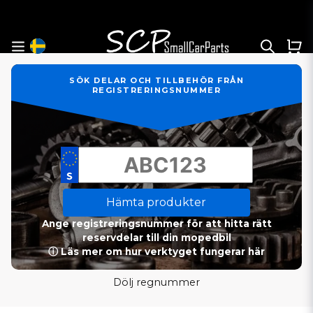
SÖK DELAR OCH TILLBEHÖR FRÅN
REGISTRERINGSNUMMER
Hämta produkter
Ange registreringsnummer för att hitta rätt
reservdelar till din mopedbil
ⓘ Läs mer om hur verktyget fungerar här
Dölj regnummer