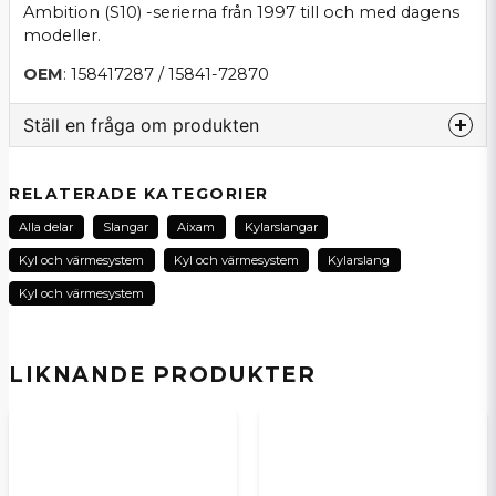
Ambition (S10) -serierna från 1997 till och med dagens
modeller.
OEM
: 158417287 / 15841-72870
Ställ en fråga om produkten
question
Fråga oss om denna produkt...
RELATERADE KATEGORIER
Alla delar
Slangar
Aixam
Kylarslangar
Kyl och värmesystem
Kyl och värmesystem
Kylarslang
name
Kyl och värmesystem
Namn
LIKNANDE PRODUKTER
email
E-postadress
Ja, ni kan publicera min fråga