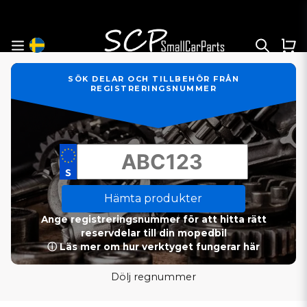
SÖK DELAR OCH TILLBEHÖR FRÅN
REGISTRERINGSNUMMER
Hämta produkter
Ange registreringsnummer för att hitta rätt
reservdelar till din mopedbil
ⓘ Läs mer om hur verktyget fungerar här
Dölj regnummer