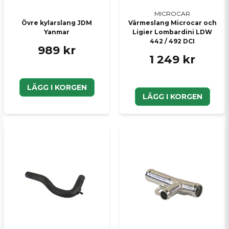
MICROCAR
Övre kylarslang JDM
Värmeslang Microcar och
Yanmar
Ligier Lombardini LDW
442 / 492 DCI
989 kr
1 249 kr
LÄGG I KORGEN
LÄGG I KORGEN