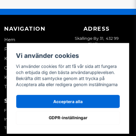
NAVIGATION
ADRESS
Skällinge By 31, 432 99
Hem
Skällinge
Företagskund
Vi använder cookies
Kontakta oss
Vi använder cookies för att få vår sida att fungera
Om oss
och erbjuda dig den bästa användarupplevelsen.
Köpvillkor
Bekräfta ditt samtycke genom att trycka på
Acceptera alla eller redigera genom inställningarna
Tips & trix
SOCIALA MEDIER
MITT KONTO
Acceptera alla
Facebook
Logga in
GDPR-inställningar
Instagram
Skapa konto
TikTok
Glömt ditt lösenord?