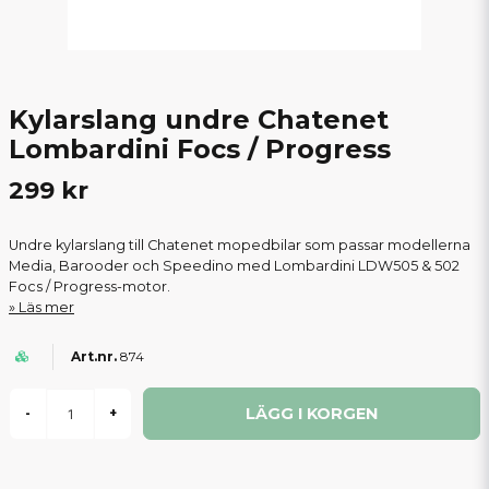
Kylarslang undre Chatenet
Lombardini Focs / Progress
299 kr
Undre kylarslang till Chatenet mopedbilar som passar modellerna
Media, Barooder och Speedino med Lombardini LDW505 & 502
Focs / Progress-motor.
Läs mer
874
LÄGG I KORGEN
-
+