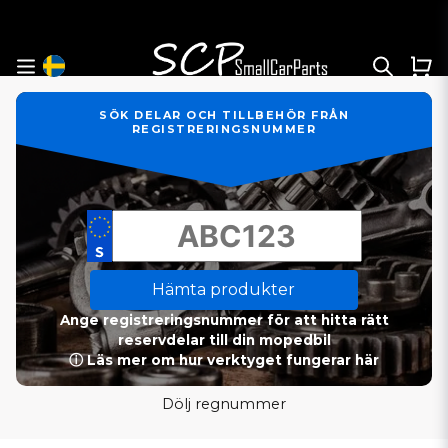
SÖK DELAR OCH TILLBEHÖR FRÅN
REGISTRERINGSNUMMER
Hämta produkter
Ange registreringsnummer för att hitta rätt
reservdelar till din mopedbil
ⓘ Läs mer om hur verktyget fungerar här
Dölj regnummer