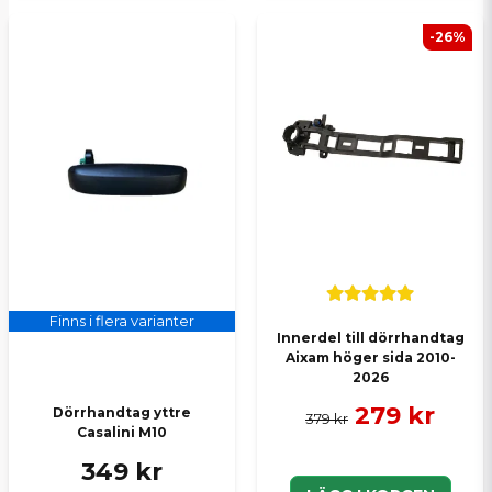
-26%
Finns i flera varianter
Innerdel till dörrhandtag
Aixam höger sida 2010-
2026
279 kr
Dörrhandtag yttre
379 kr
Casalini M10
349 kr