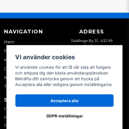
NAVIGATION
ADRESS
Skällinge By 31, 432 99
Hem
Skällinge
Företagskund
Vi använder cookies
Kontakta oss
Vi använder cookies för att få vår sida att fungera
Om oss
och erbjuda dig den bästa användarupplevelsen.
Köpvillkor
Bekräfta ditt samtycke genom att trycka på
Acceptera alla eller redigera genom inställningarna
Tips & trix
SOCIALA MEDIER
MITT KONTO
Acceptera alla
Facebook
Logga in
GDPR-inställningar
Instagram
Skapa konto
TikTok
Glömt ditt lösenord?