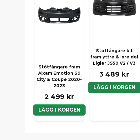
Stötfångare kit
fram yttre & inre del
Ligier JS50 V2 / V3
Stötfångare fram
3 489 kr
Aixam Emotion S9
City & Coupe 2020-
2023
LÄGG I KORGEN
2 499 kr
LÄGG I KORGEN