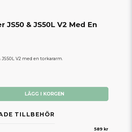
er JS50 & JS50L V2 Med En
 & JS50L V2 med en torkararm.
LÄGG I KORGEN
DE TILLBEHÖR
589 kr