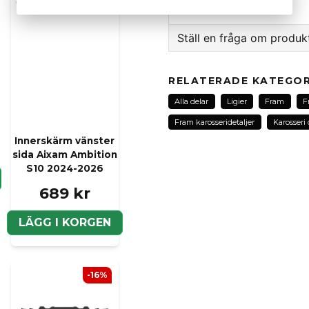
Ställ en fråga om produk
question
Fråga oss om denna pr
RELATERADE KATEGOR
Alla delar
Ligier
Fram
F
Fram karosseridetaljer
Karosseri 
Innerskärm vänster
name
Namn
sida Aixam Ambition
S10 2024-2026
689 kr
Ja, ni kan publicera m
LÄGG I KORGEN
-16%