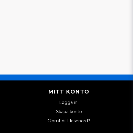
MITT KONTO
Logga in
Skapa konto
Glömt ditt lösenord?