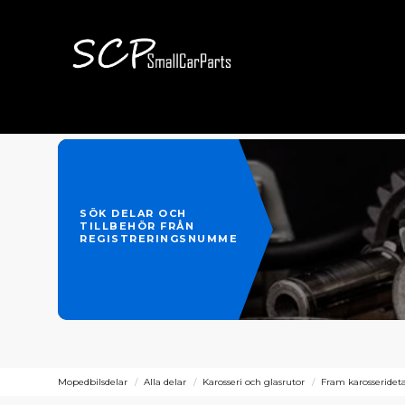
SÖK DELAR OCH
TILLBEHÖR FRÅN
REGISTRERINGSNUMMER
Mopedbilsdelar
Alla delar
Karosseri och glasrutor
Fram karosserideta