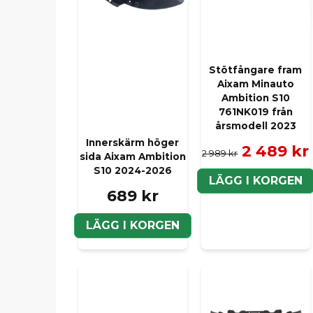
Stötfångare fram
Aixam Minauto
Ambition S10
761NK019 från
årsmodell 2023
Innerskärm höger
2 489 kr
2 989 kr
sida Aixam Ambition
S10 2024-2026
LÄGG I KORGEN
689 kr
LÄGG I KORGEN