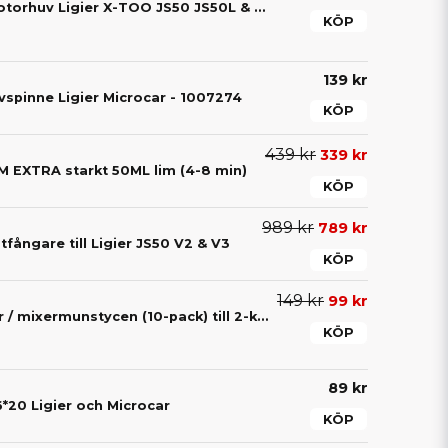
Vajer / öppnare motorhuv Ligier X-TOO JS50 JS50L & JS60
KÖP
139 kr
vspinne Ligier Microcar - 1007274
KÖP
439 kr
339 kr
EXTRA starkt 50ML lim (4-8 min)
KÖP
989 kr
789 kr
fångare till Ligier JS50 V2 & V3
KÖP
149 kr
99 kr
Blandningsspetsar / mixermunstycen (10-pack) till 2-komponentslim – För exakt blandning av lim
KÖP
89 kr
*20 Ligier och Microcar
KÖP