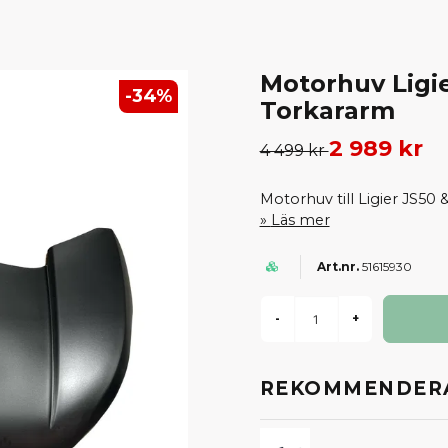
Motorhuv Ligi
-
34
%
Torkararm
2 989 kr
4 499 kr
Motorhuv till Ligier JS50
Läs mer
51615930
-
+
REKOMMENDERA