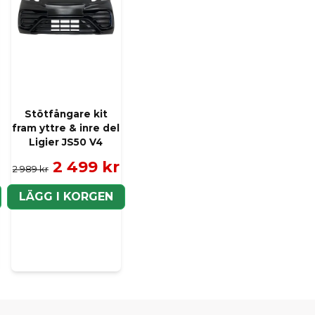
Stötfångare kit
fram yttre & inre del
Ligier JS50 V4
2 499 kr
2 989 kr
LÄGG I KORGEN