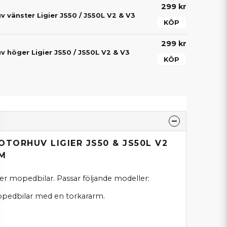
299 kr
 vänster Ligier JS50 / JS50L V2 & V3
KÖP
299 kr
 höger Ligier JS50 / JS50L V2 & V3
KÖP
OTORHUV LIGIER JS50 & JS50L V2
M
r mopedbilar. Passar följande modeller:
pedbilar med en torkararm.