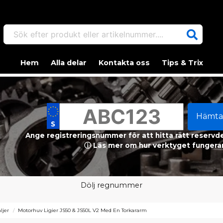
Sök efter produkt eller artikelnummer....
Hem
Alla delar
Kontakta oss
Tips & Trix
Hämta
Ange registreringsnummer för att hitta rätt reservdel
ⓘ Läs mer om hur verktyget fungerar
Dölj regnummer
ljer
Motorhuv Ligier JS50 & JS50L V2 Med En Torkararm