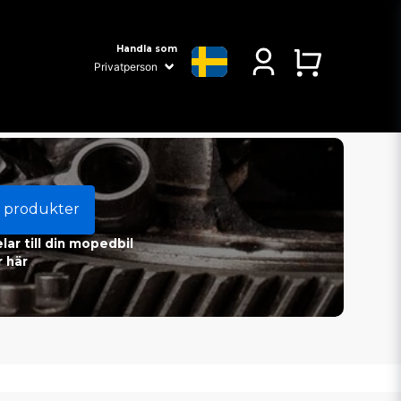
Handla som
 produkter
ar till din mopedbil
 här