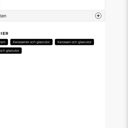
ten
odukt...
IER
ram
Karosserier och glasrutor
Karosseri och glasrutor
och glasrutor
email
E-postadress
in fråga