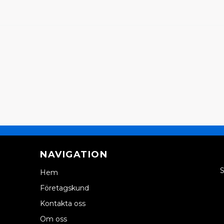
NAVIGATION
S
Hem
Företagskund
Kontakta oss
Om oss