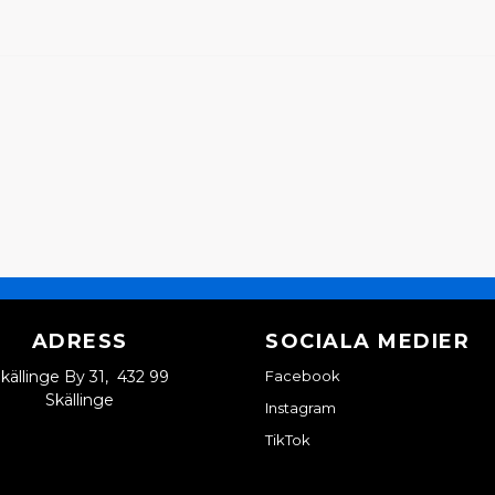
ADRESS
SOCIALA MEDIER
källinge By 31, 432 99
Facebook
Skällinge
Instagram
TikTok