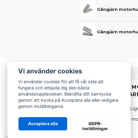
Gångjärn motorhuv
Gångjärn motorhuv
Vi använder cookies
Beskrivning
Vi använder cookies för att få vår sida att
BESKRIVNING AV M
fungera och erbjuda dig den bästa
användarupplevelsen. Bekräfta ditt samtycke
MED EN TORKARAR
genom att trycka på Acceptera alla eller redigera
genom inställningarna
Motorhuv som passar Ligie
Ligier
JS50 & JS50L V2 mo
Acceptera alla
GDPR-
inställningar
OEM: 1411527