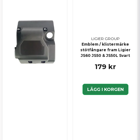
Skicka en fråga
LIGIER GROUP
Emblem / klistermärke
stötfångare fram Ligier
JS60 JS50 & JS50L Svart
179 kr
LÄGG I KORGEN