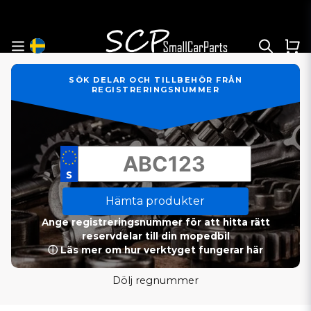
SÖK DELAR OCH TILLBEHÖR FRÅN
REGISTRERINGSNUMMER
Hämta produkter
Ange registreringsnummer för att hitta rätt
reservdelar till din mopedbil
ⓘ Läs mer om hur verktyget fungerar här
Dölj regnummer