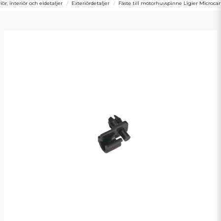
iör, interiör och eldetaljer
Exteriördetaljer
Fäste till motorhuvspinne Ligier Microcar