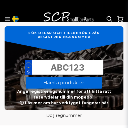
SÖK DELAR OCH TILLBEHÖR FRÅN
REGISTRERINGSNUMMER
Hämta produkter
Ange registreringsnummer för att hitta rätt
reservdelar till din mopedbil
ⓘ Läs mer om hur verktyget fungerar här
Dölj regnummer