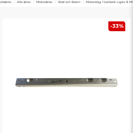
ilsdelar
Alla delar
Motordelar
Stöd och fästen
Motorstag / tvärbalk Ligier & M
-
33
%