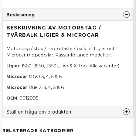
Beskrivning
BESKRIVNING AV MOTORSTAG /
TVÄRBALK LIGIER & MICROCAR
Motorstag / stöd / motorfäste / balk till Ligier och
Microcar mopedbilar. Passar följande modeller:
Ligier
JS60, JS50, JS50L, Ixo & X-Too (Alla varianter)
Microcar
MGO 3, 4, 5 & 6.
Microcar
Due 2, 3, 4, 5 & 6
OEM
: 0012995
Ställ en fråga om produkten
question
Fråga oss om denna produkt...
RELATERADE KATEGORIER