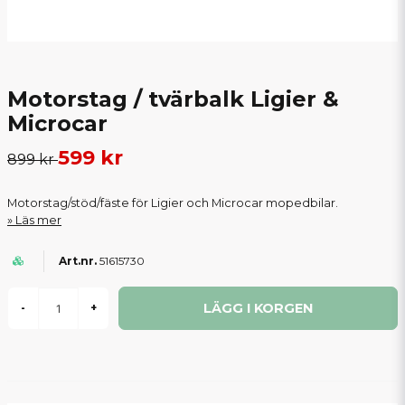
Motorstag / tvärbalk Ligier &
Microcar
599 kr
899 kr
Motorstag/stöd/fäste för Ligier och Microcar mopedbilar.
Läs mer
51615730
LÄGG I KORGEN
-
+