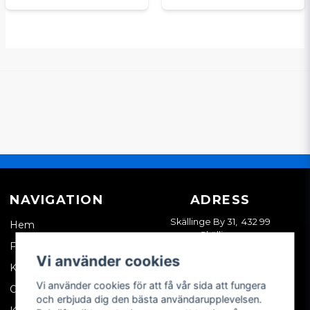
NAVIGATION
ADRESS
Skällinge By 31, 432 99
Hem
Skällinge
Företagskund
Vi använder cookies
Kontakta oss
Vi använder cookies för att få vår sida att fungera
Om oss
och erbjuda dig den bästa användarupplevelsen.