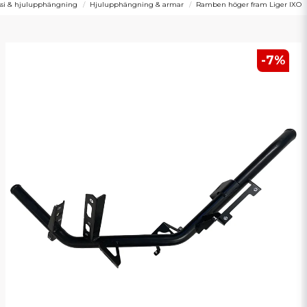
si & hjulupphängning
Hjulupphängning & armar
Ramben höger fram Liger IXO
-
7
%