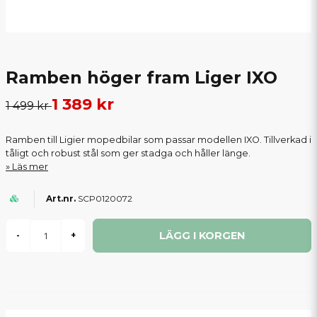
Ramben höger fram Liger IXO
1 389 kr
1 499 kr
Ramben till Ligier mopedbilar som passar modellen IXO. Tillverkad i
tåligt och robust stål som ger stadga och håller länge.
Läs mer
SCP0120072
LÄGG I KORGEN
-
+