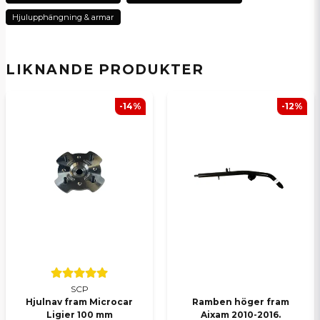
Namn
Hjulupphängning & armar
email
E-postadress
LIKNANDE PRODUKTER
-14%
-12%
Ja, ni kan publicera min fråga
Skicka en fråga
SCP
Hjulnav fram Microcar
Ramben höger fram
Ligier 100 mm
Aixam 2010-2016.