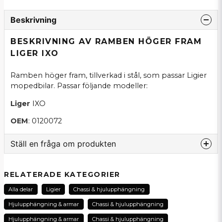
Beskrivning
BESKRIVNING AV RAMBEN HÖGER FRAM
LIGER IXO
Ramben höger fram, tillverkad i stål, som passar Ligier
mopedbilar. Passar följande modeller:
Liger
IXO
OEM
: 0120072
Ställ en fråga om produkten
question
Fråga oss om denna produkt...
RELATERADE KATEGORIER
Alla delar
Ligier
Chassi & hjulupphängning
Hjulupphängning & armar
Chassi & hjulupphängning
name
Hjulupphängning & armar
Chassi & hjulupphängning