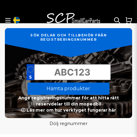
SÖK DELAR OCH TILLBEHÖR FRÅN
REGISTRERINGSNUMMER
Hämta produkter
Ange registreringsnummer för att hitta rätt
reservdelar till din mopedbil
ⓘ Läs mer om hur verktyget fungerar här
Dölj regnummer