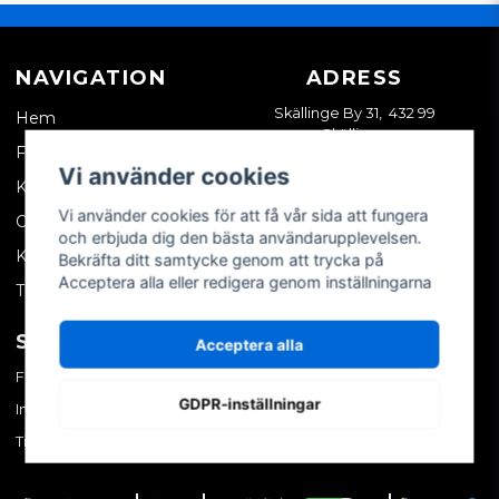
NAVIGATION
ADRESS
Skällinge By 31, 432 99
Hem
Skällinge
Företagskund
Vi använder cookies
Kontakta oss
Vi använder cookies för att få vår sida att fungera
Om oss
och erbjuda dig den bästa användarupplevelsen.
Köpvillkor
Bekräfta ditt samtycke genom att trycka på
Acceptera alla eller redigera genom inställningarna
Tips & trix
SOCIALA MEDIER
MITT KONTO
Acceptera alla
Facebook
Logga in
GDPR-inställningar
Instagram
Skapa konto
TikTok
Glömt ditt lösenord?