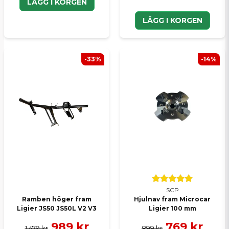
LÄGG I KORGEN
LÄGG I KORGEN
-33%
-14%
SCP
Ramben höger fram
Hjulnav fram Microcar
Ligier JS50 JS50L V2 V3
Ligier 100 mm
989 kr
769 kr
1 479 kr
899 kr