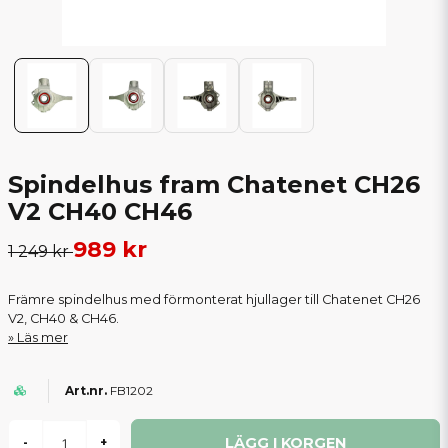
Spindelhus fram Chatenet CH26
V2 CH40 CH46
989 kr
1 249 kr
Främre spindelhus med förmonterat hjullager till Chatenet CH26
V2, CH40 & CH46.
Läs mer
FB1202
LÄGG I KORGEN
-
+