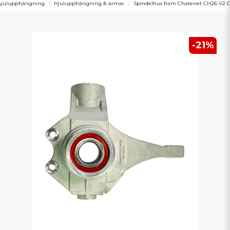
 hjulupphängning
Hjulupphängning & armar
Spindelhus fram Chatenet CH26 V2 
-
21
%