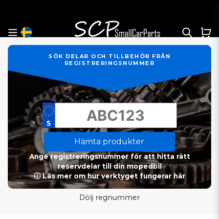
SÖK DELAR OCH TILLBEHÖR FRÅN
REGISTRERINGSNUMMER
Hämta produkter
Ange registreringsnummer för att hitta rätt
reservdelar till din mopedbil
ⓘ Läs mer om hur verktyget fungerar här
Dölj regnummer