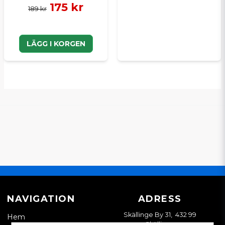
175 kr
189 kr
LÄGG I KORGEN
NAVIGATION
ADRESS
Skällinge By 31, 432 99
Hem
Skällinge