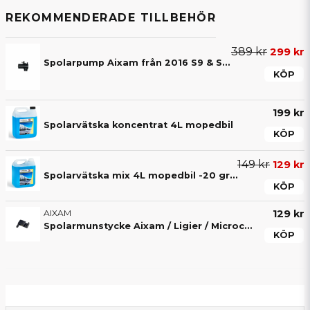
REKOMMENDERADE TILLBEHÖR
389 kr
299 kr
Spolarpump Aixam från 2016 S9 & S10
KÖP
199 kr
Spolarvätska koncentrat 4L mopedbil
KÖP
149 kr
129 kr
Spolarvätska mix 4L mopedbil -20 grader
KÖP
AIXAM
129 kr
Spolarmunstycke Aixam / Ligier / Microcar / Chatenet / JDM / Casalini
KÖP