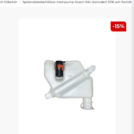
ch tillbehör
Spolarvätskebehållare med pump Aixam från årsmodell 2016 och framåt
-
15
%