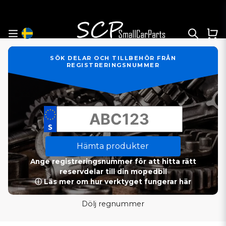
SÖK DELAR OCH TILLBEHÖR FRÅN
REGISTRERINGSNUMMER
Hämta produkter
Ange registreringsnummer för att hitta rätt
reservdelar till din mopedbil
ⓘ Läs mer om hur verktyget fungerar här
Dölj regnummer