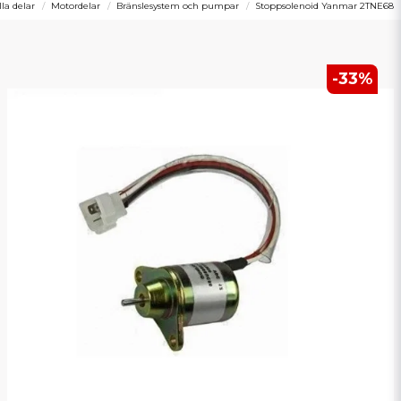
lla delar
Motordelar
Bränslesystem och pumpar
Stoppsolenoid Yanmar 2TNE68
-
33
%