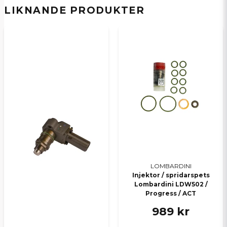
E-postadress
LIKNANDE PRODUKTER
Ja, ni kan publicera min fråga
Skicka en fråga
LOMBARDINI
Injektor / spridarspets
Lombardini LDW502 /
Progress / ACT
989 kr