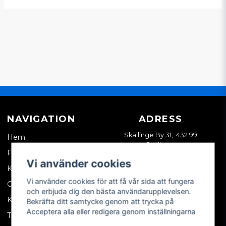
NAVIGATION
ADRESS
Skällinge By 31, 432 99
Hem
Skällinge
Företagskund
Vi använder cookies
Kontakta oss
Vi använder cookies för att få vår sida att fungera
Om oss
och erbjuda dig den bästa användarupplevelsen.
Köpvillkor
Bekräfta ditt samtycke genom att trycka på
Acceptera alla eller redigera genom inställningarna
Tips & trix