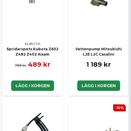
KUBOTA
Spridarspets Kubota Z602
Vattenpump Mitsubishi
Z482 Z402 Aixam
L2E L2C Casalini
489 kr
1 189 kr
799 kr
LÄGG I KORGEN
LÄGG I KORGEN
-10%