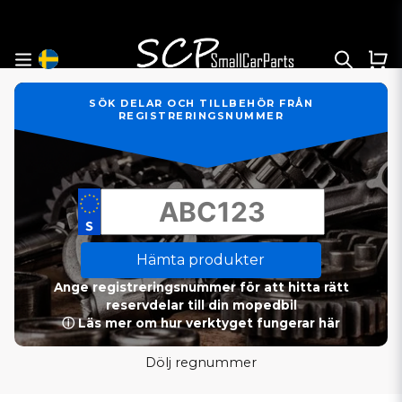
SÖK DELAR OCH TILLBEHÖR FRÅN
REGISTRERINGSNUMMER
Hämta produkter
Ange registreringsnummer för att hitta rätt
reservdelar till din mopedbil
ⓘ Läs mer om hur verktyget fungerar här
Dölj regnummer