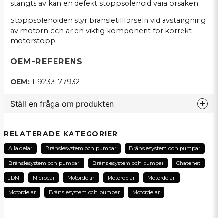
stängts av kan en defekt stoppsolenoid vara orsaken.
Stoppsolenoiden styr bränsletillförseln vid avstängning
av motorn och är en viktig komponent för korrekt
motorstopp.
OEM-REFERENS
OEM:
119233-77932
Ställ en fråga om produkten
question
Fråga oss om denna produkt...
RELATERADE KATEGORIER
Alla delar
Bränslesystem och pumpar
Bränslesystem och pumpar
Bränslesystem och pumpar
Bränslesystem och pumpar
Chatenet
name
JDM
Microcar
Motordelar
Motordelar
Motordelar
Namn
Motordelar
Bränslesystem och pumpar
Motordelar
email