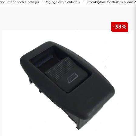
riör, interiör och eldetaljer
Reglage och elektronik
Strömbrytare fönsterhiss Aixam 
-
33
%