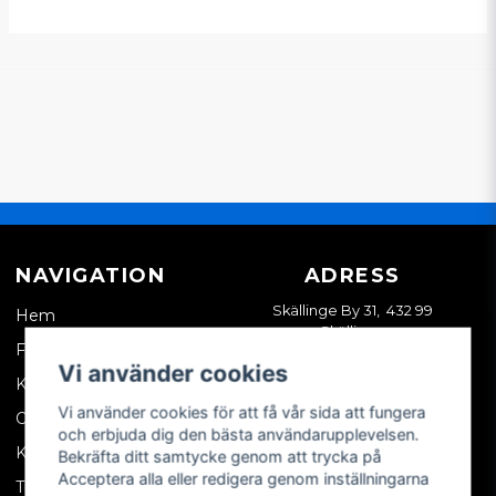
NAVIGATION
ADRESS
Skällinge By 31, 432 99
Hem
Skällinge
Företagskund
Vi använder cookies
Kontakta oss
Vi använder cookies för att få vår sida att fungera
Om oss
och erbjuda dig den bästa användarupplevelsen.
Köpvillkor
Bekräfta ditt samtycke genom att trycka på
Acceptera alla eller redigera genom inställningarna
Tips & trix