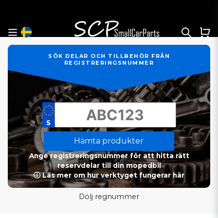
SÖK DELAR OCH TILLBEHÖR FRÅN
REGISTRERINGSNUMMER
Hämta produkter
Ange registreringsnummer för att hitta rätt
reservdelar till din mopedbil
ⓘ Läs mer om hur verktyget fungerar här
Dölj regnummer