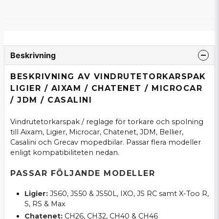
Beskrivning
BESKRIVNING AV VINDRUTETORKARSPAK
LIGIER / AIXAM / CHATENET / MICROCAR
/ JDM / CASALINI
Vindrutetorkarspak / reglage för torkare och spolning
till Aixam, Ligier, Microcar, Chatenet, JDM, Bellier,
Casalini och Grecav mopedbilar. Passar flera modeller
enligt kompatibiliteten nedan.
PASSAR FÖLJANDE MODELLER
Ligier:
JS60, JS50 & JS50L, IXO, JS RC samt X-Too R,
S, RS & Max
Chatenet:
CH26, CH32, CH40 & CH46