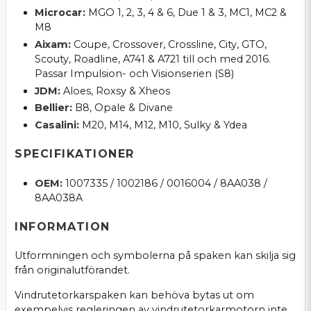
Microcar:
MGO 1, 2, 3, 4 & 6, Due 1 & 3, MC1, MC2 &
M8
Aixam:
Coupe, Crossover, Crossline, City, GTO,
Scouty, Roadline, A741 & A721 till och med 2016.
Passar Impulsion- och Visionserien (S8)
JDM:
Aloes, Roxsy & Xheos
Bellier:
B8, Opale & Divane
Casalini:
M20, M14, M12, M10, Sulky & Ydea
SPECIFIKATIONER
OEM:
1007335 / 1002186 / 0016004 / 8AA038 /
8AA038A
INFORMATION
Utformningen och symbolerna på spaken kan skilja sig
från originalutförandet.
Vindrutetorkarspaken kan behöva bytas ut om
exempelvis regleringen av vindrutetorkarmotorn inte