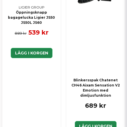
LIGIER GROUP
Öppningsknapp
bagagelucka Ligier JS50
JS50L JS60
539 kr
889 kr
LÄGG I KORGEN
Blinkersspak Chatenet
CH46 Aixam Sensation V2
Emotion med
dimljusfunktion
689 kr
LÄGG I KORGEN