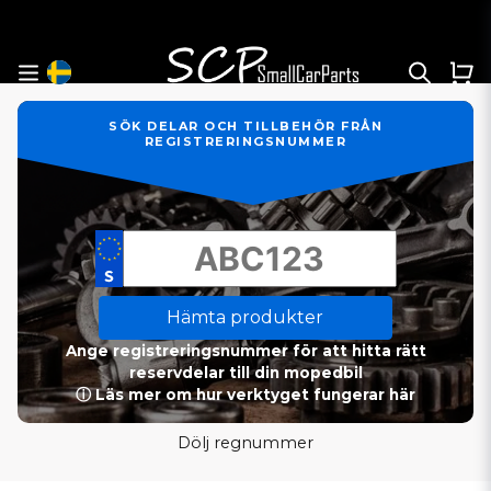
SÖK DELAR OCH TILLBEHÖR FRÅN
REGISTRERINGSNUMMER
Hämta produkter
Ange registreringsnummer för att hitta rätt
reservdelar till din mopedbil
ⓘ Läs mer om hur verktyget fungerar här
Dölj regnummer