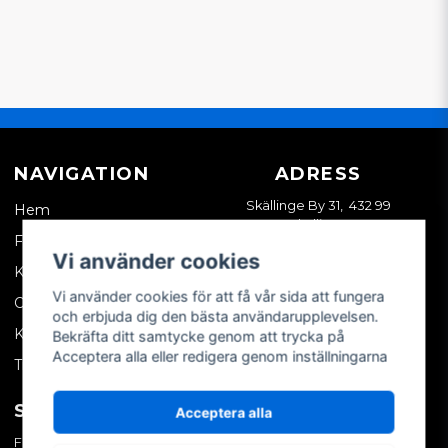
NAVIGATION
ADRESS
Skällinge By 31, 432 99
Hem
Skällinge
Företagskund
Vi använder cookies
Kontakta oss
Vi använder cookies för att få vår sida att fungera
Om oss
och erbjuda dig den bästa användarupplevelsen.
Köpvillkor
Bekräfta ditt samtycke genom att trycka på
Acceptera alla eller redigera genom inställningarna
Tips & trix
SOCIALA MEDIER
MITT KONTO
Acceptera alla
Facebook
Logga in