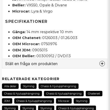
Bellier:
VX550, Opale & Divane
Microcar:
Lyra & Virgo
SPECIFIKATIONER
Gänga:
14 mm respektive 10 mm
OEM Chatenet:
0126003 / 01.26.003
OEM Microcar:
0750976
OEM JDM:
0905015
OEM Bellier:
00300912 / DVDI13
Ställ en fråga om produkten
question
Fråga oss om denna produkt...
RELATERADE KATEGORIER
Alla delar
Styrning
Chassi & hjulupphängning
Chassi & hjulupphängning
Chassi & hjulupphängning
Chatenet
name
JDM
Chassi & hjulupphängning
Microcar
Styrning
Namn
Styrning
Styrning
Styrning
Chassi & hjulupphängning