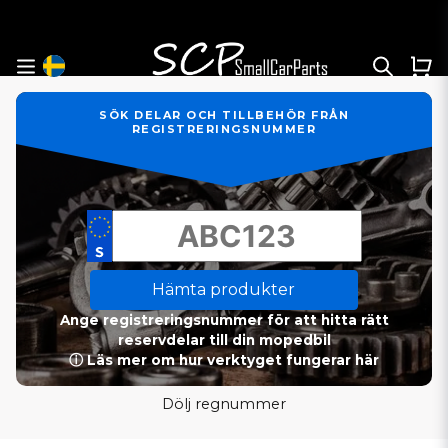
SÖK DELAR OCH TILLBEHÖR FRÅN
REGISTRERINGSNUMMER
Hämta produkter
Ange registreringsnummer för att hitta rätt
reservdelar till din mopedbil
ⓘ Läs mer om hur verktyget fungerar här
Dölj regnummer