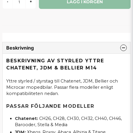
LÄGG I KORGEN
-
+
Beskrivning
BESKRIVNING AV STYRLED YTTRE
CHATENET, JDM & BELLIER M14
Yttre styrled / styrstag till Chatenet, JDM, Bellier och
Microcar mopedbilar. Passar flera modeller enligt
kompatibiliteten nedan.
PASSAR FÖLJANDE MODELLER
Chatenet:
CH26, CH28, CH30, CH32, CH40, CH46,
Barooder, Stella & Media
JDM:
Xheos, Roxsy, Abaca, Albizia & Titane