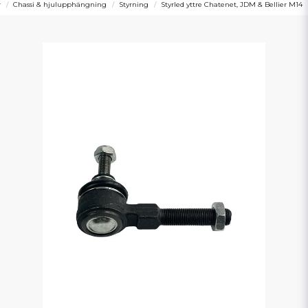
r
Chassi & hjulupphängning
Styrning
Styrled yttre Chatenet, JDM & Bellier M14