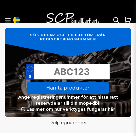
SÖK DELAR OCH TILLBEHÖR FRÅN
REGISTRERINGSNUMMER
Hämta produkter
Ange registreringsnummer för att hitta rätt
reservdelar till din mopedbil
ⓘ Läs mer om hur verktyget fungerar här
Dölj regnummer