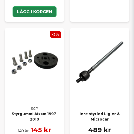
LÄGG I KORGEN
-3%
SCP
Styrgummi Aixam 1997-
Inre styrled Ligier &
2010
Microcar
145 kr
489 kr
149 kr