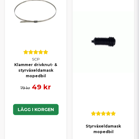
SCP
Klammer drivknut- &
styrväxeldamask
mopedbil
49 kr
79 kr
LÄGG I KORGEN
Styrväxeldamask
mopedbil