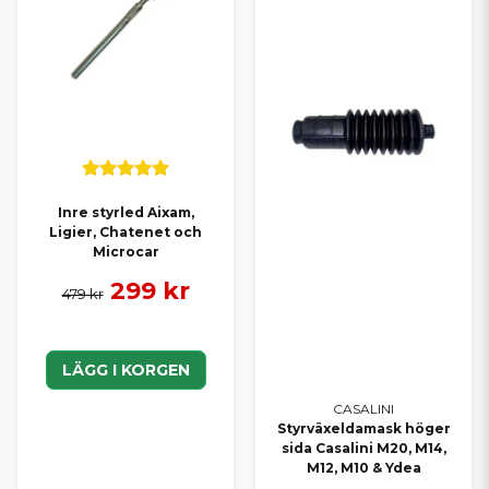
Inre styrled Aixam,
Ligier, Chatenet och
Microcar
299 kr
479 kr
LÄGG I KORGEN
CASALINI
Styrväxeldamask höger
sida Casalini M20, M14,
M12, M10 & Ydea