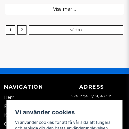
Visa mer ...
1
2
Nästa »
NAVIGATION
ADRESS
Skällinge By 31, 432 99
Hem
Skällinge
Företagskund
Vi använder cookies
Kontakta oss
Vi använder cookies för att få vår sida att fungera
Om oss
och erbjuda dig den bästa användarupplevelsen.