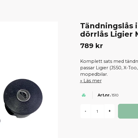
Tändningslås i
dörrlås Ligier
789 kr
Komplett sats med tändnin
passar Ligier (JS50, X-To
mopedbilar.
Läs mer
1510
-
+