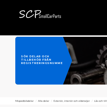
SÖK DELAR OCH
TILLBEHÖR FRÅN
REGISTRERINGSNUMMER
Mopedbilsdelar
Alla delar
Exteriör, interiör och eldetaljer
Lås och til