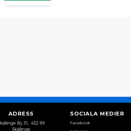
ADRESS
SOCIALA MEDIER
källinge By 31, 432 99
Facebook
Skällinge