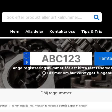
Sök efter produkt eller artikelnummer....
Hem
Alla delar
Kontakta oss
Tips & Trix
Hämta
Ange registreringsnummer för att hitta rätt reservdel
ⓘ Läs mer om hur verktyget fungerar
Dölj regnummer
lbehör
Tändningslås inkl. nycklar, tanklock & dörrlås Ligier Microcar