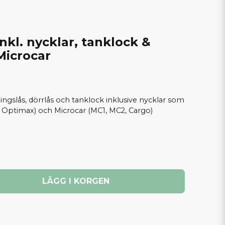
nkl. nycklar, tanklock &
 Microcar
gslås, dörrlås och tanklock inklusive nycklar som
o, Optimax) och Microcar (MC1, MC2, Cargo)
LÄGG I KORGEN