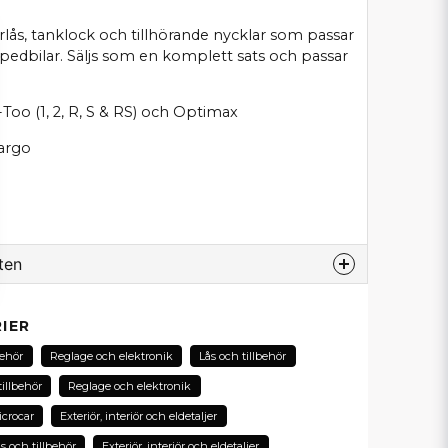
rlås, tanklock och tillhörande nycklar som passar
opedbilar. Säljs som en komplett sats och passar
-Too (1, 2, R, S & RS) och Optimax
argo
ten
odukt...
IER
behör
Reglage och elektronik
Lås och tillbehör
tillbehör
Reglage och elektronik
email
crocar
Exteriör, interiör och eldetaljer
E-postadress
s och tillbehör
Exteriör, interiör och eldetaljer