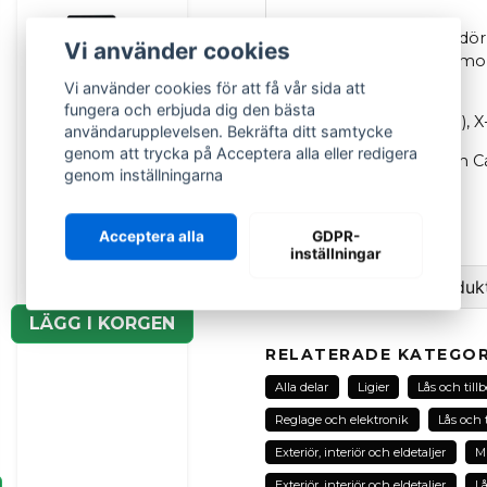
Tändningslås inklusive dör
Vi använder cookies
till Ligier och Microcar m
följande modeller:
Vi använder cookies för att få vår sida att
fungera och erbjuda dig den bästa
Ligier
JS50 & JS50L (V1), X
användarupplevelsen. Bekräfta ditt samtycke
genom att trycka på Acceptera alla eller redigera
Microcar
MC1, MC2 och C
AIXAM
genom inställningarna
Fjärrkontroll med
OEM
: 1405961
centrallåsmodul
Originaldel
Acceptera alla
GDPR-
Aixam 2005-2016
inställningar
689 kr
1 289 kr
Ställ en fråga om produk
LÄGG I KORGEN
question
Fråga oss om denna pr
RELATERADE KATEGOR
Alla delar
Ligier
Lås och till
Reglage och elektronik
Lås och 
name
Exteriör, interiör och eldetaljer
Mi
Namn
Exteriör, interiör och eldetaljer
Lå