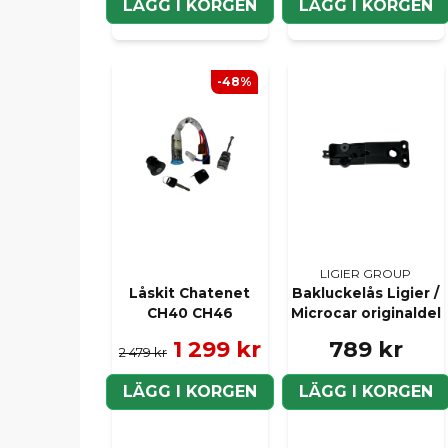
LÄGG I KORGEN
LÄGG I KORGEN
-48%
LIGIER GROUP
Låskit Chatenet
Bakluckelås Ligier /
CH40 CH46
Microcar originaldel
1 299 kr
789 kr
2 479 kr
LÄGG I KORGEN
LÄGG I KORGEN