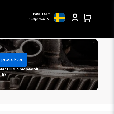
Handla som
 produkter
ar till din mopedbil
 här