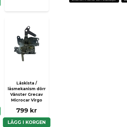
Ja, ni kan publicera m
Låskista /
låsmekanism dörr
Vänster Grecav
Microcar Virgo
799 kr
LÄGG I KORGEN