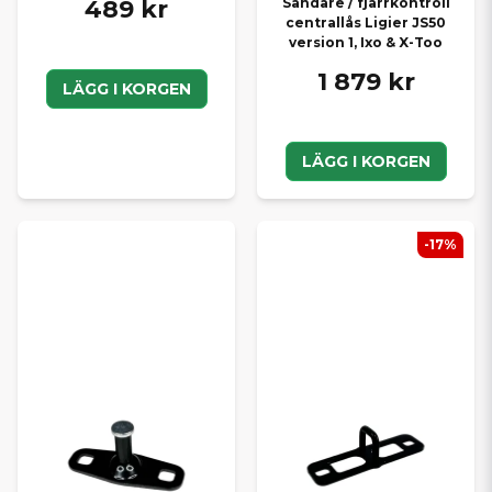
489 kr
Sändare / fjärrkontroll
centrallås Ligier JS50
version 1, Ixo & X-Too
1 879 kr
LÄGG I KORGEN
LÄGG I KORGEN
-17%