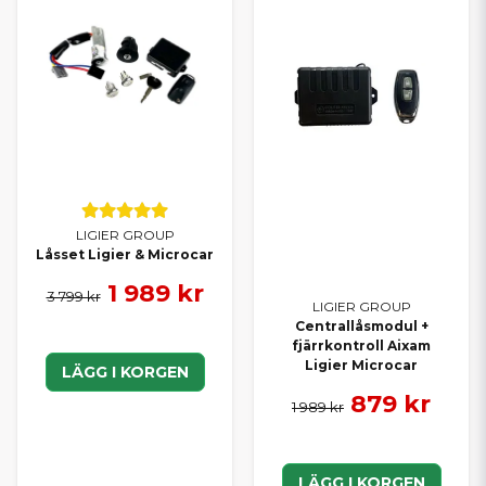
LIGIER GROUP
Låsset Ligier & Microcar
1 989 kr
3 799 kr
LIGIER GROUP
Centrallåsmodul +
fjärrkontroll Aixam
Ligier Microcar
LÄGG I KORGEN
879 kr
1 989 kr
LÄGG I KORGEN