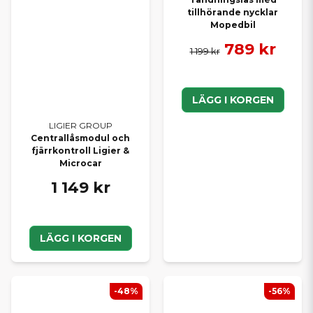
tillhörande nycklar
Mopedbil
789 kr
1 199 kr
LÄGG I KORGEN
LIGIER GROUP
Centrallåsmodul och
fjärrkontroll Ligier &
Microcar
1 149 kr
LÄGG I KORGEN
-48%
-56%