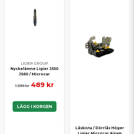
LIGIER GROUP
Nyckelämne Ligier JS50
JS60 / Microcar
489 kr
1 399 kr
LÄGG I KORGEN
Låskista / Dörrlås Höger
Ligier Microcar Aixam