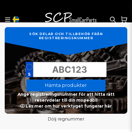
SÖK DELAR OCH TILLBEHÖR FRÅN
REGISTRERINGSNUMMER
Hämta produkter
Ange registreringsnummer för att hitta rätt
reservdelar till din mopedbil
ⓘ Läs mer om hur verktyget fungerar här
Dölj regnummer