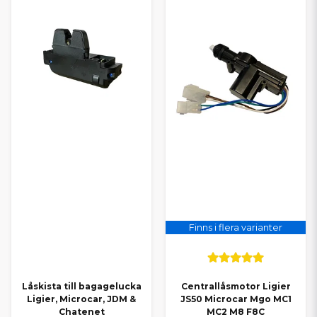
Finns i flera varianter
Låskista till bagagelucka
Centrallåsmotor Ligier
Ligier, Microcar, JDM &
JS50 Microcar Mgo MC1
Chatenet
MC2 M8 F8C