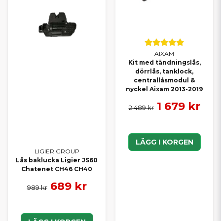
AIXAM
Kit med tändningslås,
dörrlås, tanklock,
centrallåsmodul &
nyckel Aixam 2013-2019
1 679 kr
2 489 kr
LÄGG I KORGEN
LIGIER GROUP
Lås baklucka Ligier JS60
Chatenet CH46 CH40
689 kr
989 kr