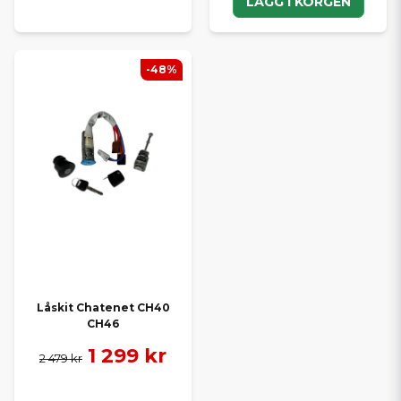
LÄGG I KORGEN
-48%
Låskit Chatenet CH40
CH46
1 299 kr
2 479 kr