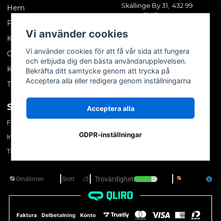
Skällinge By 31, 432 99
Hem
Skällinge
Företagskund
Vi använder cookies
Kontakta oss
Vi använder cookies för att få vår sida att fungera
Om oss
och erbjuda dig den bästa användarupplevelsen.
Köpvillkor
Bekräfta ditt samtycke genom att trycka på
Acceptera alla eller redigera genom inställningarna
Tips & trix
SOCIALA MEDIER
MITT KONTO
Acceptera alla
Facebook
Logga in
GDPR-inställningar
Instagram
Skapa konto
TikTok
Glömt ditt lösenord?