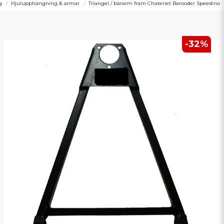
g
Hjulupphängning & armar
Triangel / bärarm fram Chatenet Barooder Speedino
-
32
%