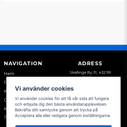
NAVIGATION
ADRESS
Skällinge By 31, 432 99
Hem
Skällinge
Företagskund
Vi använder cookies
Kontakta oss
Vi använder cookies för att få vår sida att fungera
Om oss
och erbjuda dig den bästa användarupplevelsen.
Köpvillkor
Bekräfta ditt samtycke genom att trycka på
Acceptera alla eller redigera genom inställningarna
Tips & trix