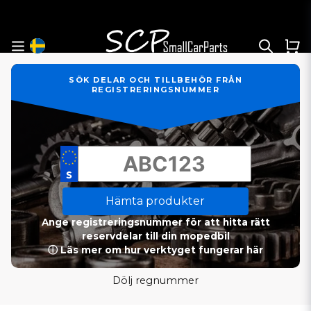
SÖK DELAR OCH TILLBEHÖR FRÅN
REGISTRERINGSNUMMER
Hämta produkter
Ange registreringsnummer för att hitta rätt
reservdelar till din mopedbil
ⓘ Läs mer om hur verktyget fungerar här
Dölj regnummer