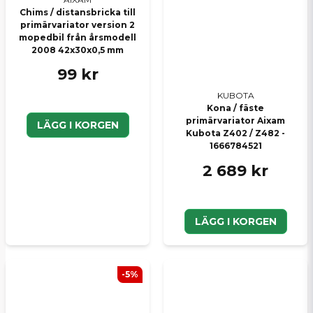
Chims / distansbricka till
primärvariator version 2
mopedbil från årsmodell
2008 42x30x0,5 mm
99 kr
KUBOTA
Kona / fäste
primärvariator Aixam
LÄGG I KORGEN
Kubota Z402 / Z482 -
1666784521
2 689 kr
LÄGG I KORGEN
-5%