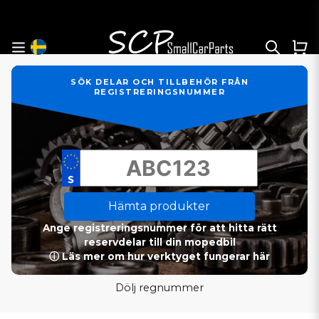
SÖK DELAR OCH TILLBEHÖR FRÅN
REGISTRERINGSNUMMER
Hämta produkter
Ange registreringsnummer för att hitta rätt
reservdelar till din mopedbil
ⓘ Läs mer om hur verktyget fungerar här
Dölj regnummer