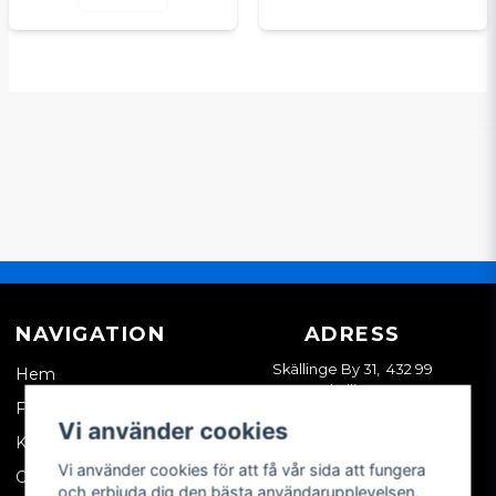
NAVIGATION
ADRESS
Skällinge By 31, 432 99
Hem
Skällinge
Företagskund
Vi använder cookies
Kontakta oss
Vi använder cookies för att få vår sida att fungera
Om oss
och erbjuda dig den bästa användarupplevelsen.