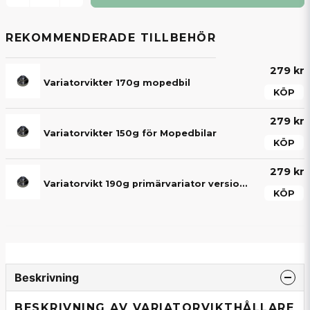
REKOMMENDERADE TILLBEHÖR
279 kr
Variatorvikter 170g mopedbil
KÖP
279 kr
Variatorvikter 150g för Mopedbilar
KÖP
279 kr
Variatorvikt 190g primärvariator version 1 - Aixam / Ligier / Microcar / JDM / Chatenet etc.
KÖP
Beskrivning
BESKRIVNING AV VARIATORVIKTHÅLLARE