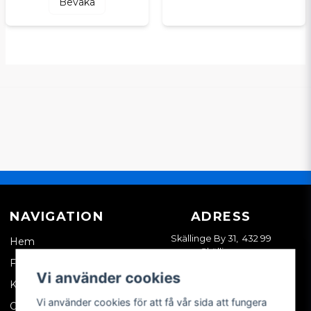
Bevaka
NAVIGATION
ADRESS
Skällinge By 31, 432 99
Hem
Skällinge
Företagskund
Vi använder cookies
Kontakta oss
Vi använder cookies för att få vår sida att fungera
Om oss