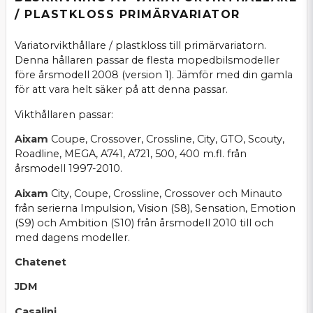
/ PLASTKLOSS PRIMÄRVARIATOR
Variatorvikthållare / plastkloss till primärvariatorn.
Denna hållaren passar de flesta mopedbilsmodeller
före årsmodell 2008 (version 1). Jämför med din gamla
för att vara helt säker på att denna passar.
Vikthållaren passar:
Aixam
Coupe, Crossover, Crossline, City, GTO, Scouty,
Roadline, MEGA, A741, A721, 500, 400 m.fl. från
årsmodell 1997-2010.
Aixam
City, Coupe, Crossline, Crossover och Minauto
från serierna Impulsion, Vision (S8), Sensation, Emotion
(S9) och Ambition (S10) från årsmodell 2010 till och
med dagens modeller.
Chatenet
JDM
Casalini