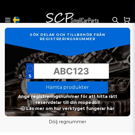
SÖK DELAR OCH TILLBEHÖR FRÅN
REGISTRERINGSNUMMER
Hämta produkter
Ange registreringsnummer för att hitta rätt
reservdelar till din mopedbil
ⓘ Läs mer om hur verktyget fungerar här
Dölj regnummer