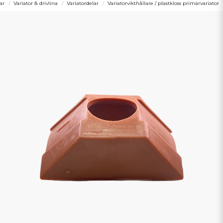
ar
Variator & drivlina
Variatordelar
Variatorvikthållare / plastkloss primärvariator