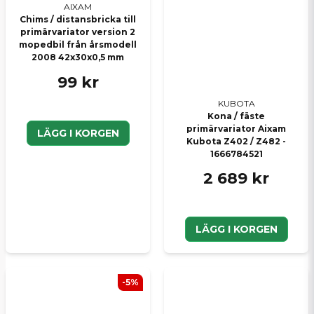
AIXAM
Chims / distansbricka till
primärvariator version 2
mopedbil från årsmodell
2008 42x30x0,5 mm
99 kr
KUBOTA
Kona / fäste
primärvariator Aixam
LÄGG I KORGEN
Kubota Z402 / Z482 -
1666784521
2 689 kr
LÄGG I KORGEN
-5%