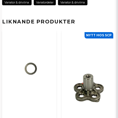
Variator & drivlina
Variatordelar
Variator & drivlina
Ja, ni kan publicera min fråga
LIKNANDE PRODUKTER
NYTT HOS SCP
Skicka en fråga