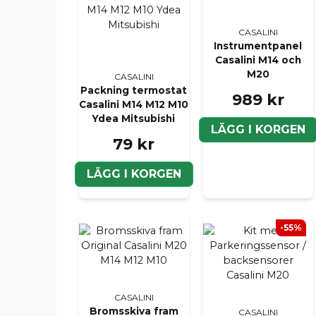
CASALINI
Instrumentpanel
Casalini M14 och
M20
CASALINI
Packning termostat
989 kr
Casalini M14 M12 M10
Ydea Mitsubishi
LÄGG I KORGEN
79 kr
LÄGG I KORGEN
-55%
CASALINI
Bromsskiva fram
CASALINI