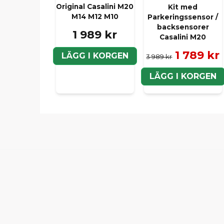
Original Casalini M20
Kit med
M14 M12 M10
Parkeringssensor /
backsensorer
1 989 kr
Casalini M20
1 789 kr
LÄGG I KORGEN
3 989 kr
LÄGG I KORGEN