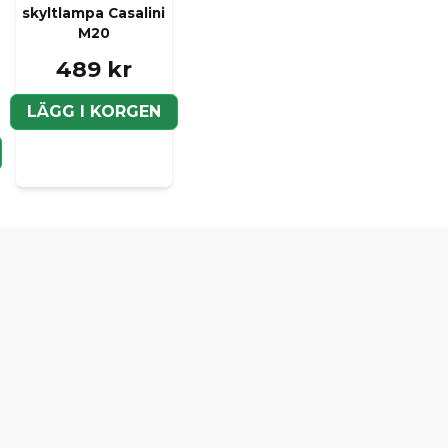
Ja, ni kan publicera m
skyltlampa Casalini
M20
489 kr
LÄGG I KORGEN