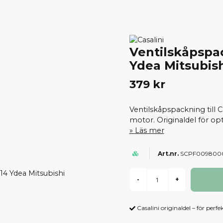
Ventilskåpspa
Ydea Mitsubis
379 kr
Ventilskåpspackning till 
motor. Originaldel för o
Läs mer
SCPF009800
-
+
Casalini originaldel – för perfe