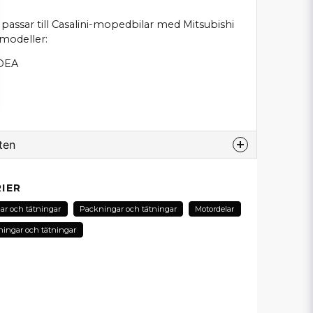
assar till Casalini-mopedbilar med Mitsubishi
 modeller:
YDEA
ten
odukt...
IER
ar och tätningar
Packningar och tätningar
Motordelar
ingar och tätningar
email
E-postadress