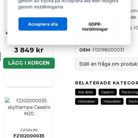
genom att trycka på Acceptera alla eller redigera
genom inställningarna
Ventilskåpspackning som p
motor. Passar till följande
CASALINI
Acceptera alla
GDPR-
Komplett låskista
Casalini M10, M12, M14 & 
inställningar
vänster Casalini M14
Originaldel
M20
3 849 kr
OEM
: F0098000031
LÄGG I KORGEN
Ställ en fråga om produk
question
Fråga oss om denna pr
RELATERADE KATEGOR
Alla delar
Casalini
Packning
Motordelar
Motordelar
Packn
name
Namn
CASALINI
F2102000035