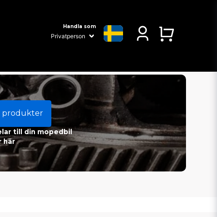
Handla som
 produkter
ar till din mopedbil
 här