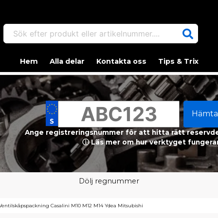
Sök efter produkt eller artikelnummer....
Hem
Alla delar
Kontakta oss
Tips & Trix
Hämta
Ange registreringsnummer för att hitta rätt reservdel
ⓘ Läs mer om hur verktyget fungerar
Dölj regnummer
Ventilskåpspackning Casalini M10 M12 M14 Ydea Mitsubishi