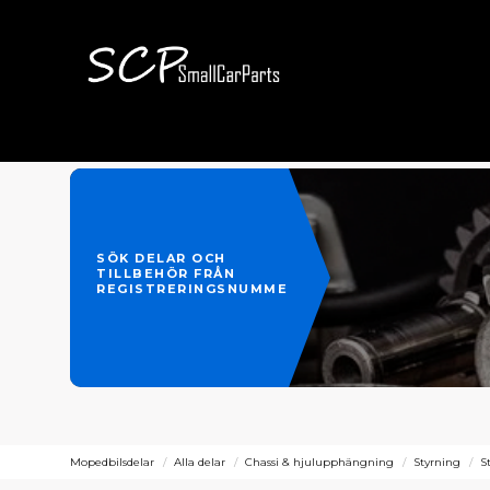
SÖK DELAR OCH
TILLBEHÖR FRÅN
REGISTRERINGSNUMMER
Mopedbilsdelar
Alla delar
Chassi & hjulupphängning
Styrning
S