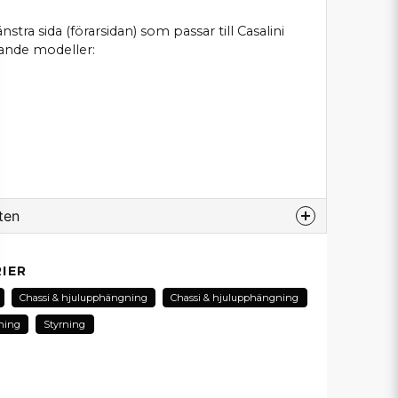
stra sida (förarsidan) som passar till Casalini
ljande modeller:
ten
odukt...
IER
Chassi & hjulupphängning
Chassi & hjulupphängning
ning
Styrning
email
E-postadress