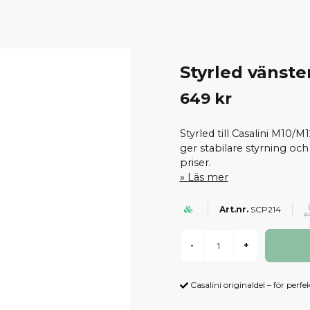
Styrled vänste
649 kr
Styrled till Casalini M10/
ger stabilare styrning oc
priser.
Läs mer
SCP214
-
+
Casalini originaldel – för perfe