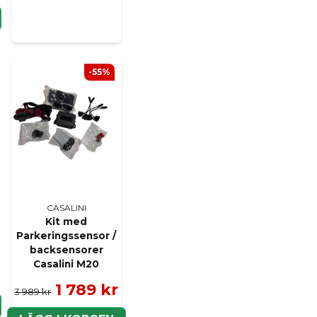
Ja, ni kan publicera m
-55%
CASALINI
Kit med
Parkeringssensor /
backsensorer
Casalini M20
1 789 kr
3 989 kr