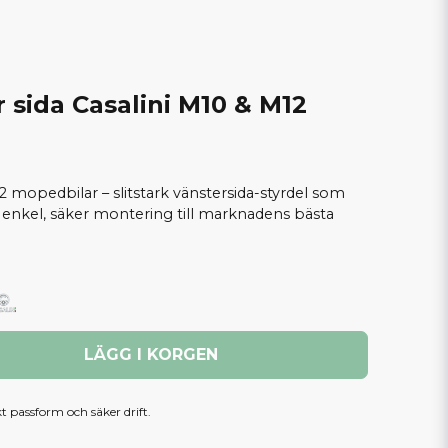
r sida Casalini M10 & M12
M12 mopedbilar – slitstark vänstersida-styrdel som
h enkel, säker montering till marknadens bästa
LÄGG I KORGEN
kt passform och säker drift.