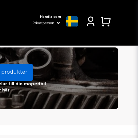
Handla som
 produkter
ar till din mopedbil
 här