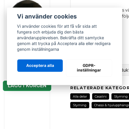
Styrled till mopedbilens vän
Vi använder cookies
mopedbilar. Passar till fö
Casalini
M10 och M12
Vi använder cookies för att få vår sida att
fungera och erbjuda dig den bästa
Längd
: 25cm
användarupplevelsen. Bekräfta ditt samtycke
genom att trycka på Acceptera alla eller redigera
CASALINI
OEM
: F2140000013
genom inställningarna
Instrumentpanel
Originaldel
Casalini M14 och
M20
Acceptera alla
GDPR-
Ställ en fråga om produk
inställningar
989 kr
question
Fråga oss om denna pr
LÄGG I KORGEN
RELATERADE KATEGOR
Alla delar
Casalini
Styrning
Styrning
Chassi & hjulupphäng
name
Namn