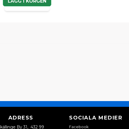
LÄGG I KORGEN
ADRESS
SOCIALA MEDIER
källinge By 31, 432 99
Facebook