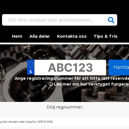
Sök efter produkt eller artikelnummer....
Hem
Alla delar
Kontakta oss
Tips & Trix
Hämta
Ange registreringsnummer för att hitta rätt reservdel
ⓘ Läs mer om hur verktyget fungerar
Dölj regnummer
tyrled vänster sida Casalini M10 & M12