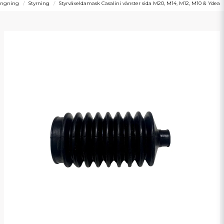
ängning
Styrning
Styrväxeldamask Casalini vänster sida M20, M14, M12, M10 & Ydea