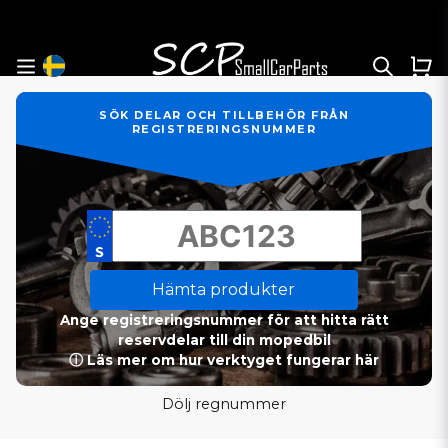
SÖK DELAR OCH TILLBEHÖR FRÅN
REGISTRERINGSNUMMER
Hämta produkter
Ange registreringsnummer för att hitta rätt
reservdelar till din mopedbil
ⓘ Läs mer om hur verktyget fungerar här
Dölj regnummer