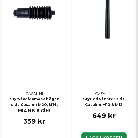
Skicka en fråga
CASALINI
CASALINI
Styrväxeldamask höger
Styrled vänster sida
sida Casalini M20, M14,
Casalini M10 & M12
M12, M10 & Ydea
649 kr
359 kr