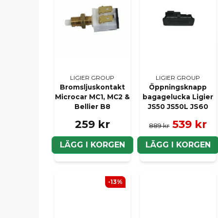
LIGIER GROUP
LIGIER GROUP
Bromsljuskontakt
Öppningsknapp
Microcar MC1, MC2 &
bagagelucka Ligier
Bellier B8
JS50 JS50L JS60
259 kr
539 kr
889 kr
LÄGG I KORGEN
LÄGG I KORGEN
-13%