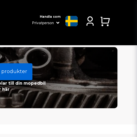
Handla som
 produkter
ar till din mopedbil
 här