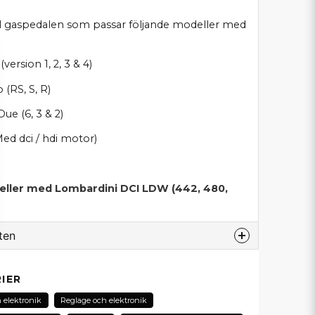
ll gaspedalen som passar följande modeller med
version 1, 2, 3 & 4)
(RS, S, R)
 Due (6, 3 & 2)
ed dci / hdi motor)
ller med Lombardini DCI LDW (442, 480,
ten
odukt...
IER
 elektronik
Reglage och elektronik