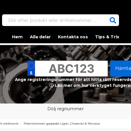
Sök efter produkt eller artikelnummer....
Hem
Alla delar
Kontakta oss
Tips & Trix
Hämta
Ange registreringsnummer för att hitta rätt reservdel
ⓘ Läs mer om hur verktyget fungerar
Dölj regnummer
h elektronik
Potentiometer gaspedal Ligier, Chatenet & Microcar