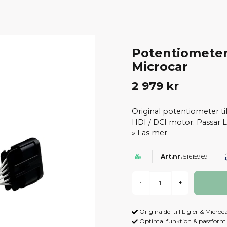
Potentiometer
Microcar
2 979 kr
Original potentiometer t
HDI / DCI motor. Passar L
Läs mer
51615969
-
+
Originaldel till Ligier & Microc
Optimal funktion & passform -