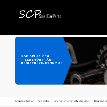
SÖK DELAR OCH
TILLBEHÖR FRÅN
REGISTRERINGSNUMMER
Mopedbilsdelar
Alla delar
Exteriör, interiör och eldetaljer
Reglage oc