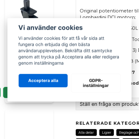
Original potentiometer ti
Lombardini DCI motorn:
Vi använder cookies
Ligier
: JS60, JS50 & JS50L (
Vi använder cookies för att få vår sida att
Ligier
IXO, Optimas, X-Too 
fungera och erbjuda dig den bästa
LIGIER GROUP
Microcar
: MGO (6, 5, 4, 3)
användarupplevelsen. Bekräfta ditt samtycke
Dörrbrytare
genom att trycka på Acceptera alla eller redigera
Chatenet
: CH26 / CH28 (M
tryckkontakt
genom inställningarna
Microcar Ligier
OEM: 0191172 / 1427517
189 kr
Acceptera alla
GDPR-
OBS passar endast mode
inställningar
492) motorn.
LÄGG I KORGEN
Ställ en fråga om produk
question
Fråga oss om denna pr
RELATERADE KATEGOR
Alla delar
Ligier
Reglage och