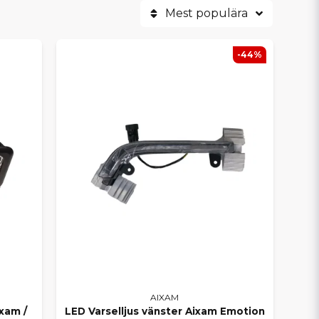
Mest populära
ODELLER
er, GTO, Minauto, Sensation, Emotion och
-44%
från karossdelar, bromssystem,
k.
XAM
m reservdelar
samlade på ett ställe – med snabb
r vi dig att kontrollera tillgänglighet och
kstäder och hjälper dig hitta exakt det du
roblemfritt år efter år.
AIXAM
xam /
LED Varselljus vänster Aixam Emotion