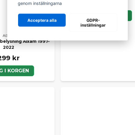
1 389 kr
genom inställningarna
1 699 kr
LÄGG I KORGEN
Acceptera alla
GDPR-
inställningar
AIXAM
elysning Aixam 1997-
2022
299 kr
G I KORGEN