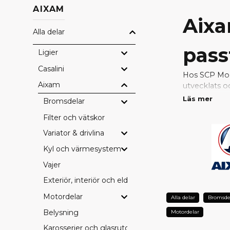
AIXAM
Aixa
Alla delar
pass
Ligier
Casalini
Hos SCP Mope
Aixam
utvecklats o
passform, hö
Läs mer
Bromsdelar
Filter och vätskor
Med original
problemfri. 
Variator & drivlina
konstruktion
Kyl och värmesystem
VARFÖ
Vajer
Perfekt pa
Exteriör, interiör och eldetaljer
Fabrikskval
Motordelar
Alla delar
Bromsde
Bevarad sä
Belysning
Lång hållba
Motordelar
Full kompati
Karosserier och glasrutor