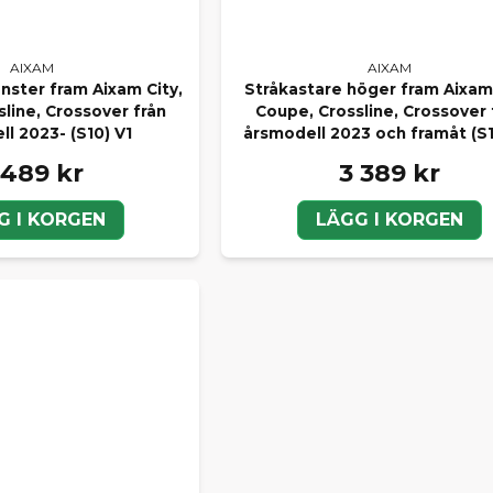
AIXAM
AIXAM
nster fram Aixam City,
Stråkastare höger fram Aixam 
line, Crossover från
Coupe, Crossline, Crossover 
l 2023- (S10) V1
årsmodell 2023 och framåt (S1
 489 kr
3 389 kr
G I KORGEN
LÄGG I KORGEN