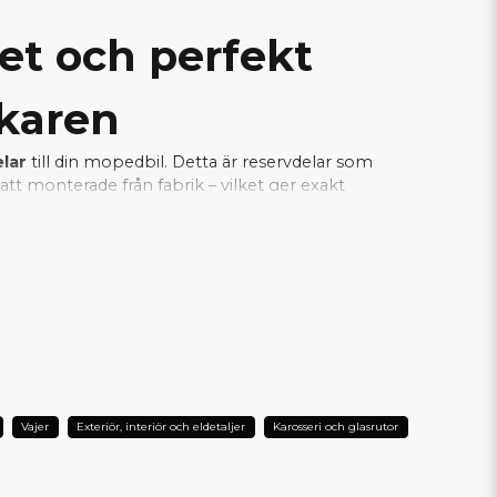
tet och perfekt
rkaren
elar
till din mopedbil. Detta är reservdelar som
tt monterade från fabrik – vilket ger exakt
a samtidigt som installationen blir enkel och
je del fungerar tillsammans med bilens
L DIN AIXAM?
Vajer
Exteriör, interiör och eldetaljer
Karosseri och glasrutor