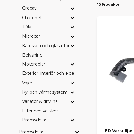
10 Produkter
Grecav
PASS
Chatenet
Vi erbjuder d
Ambition
– 
JDM
drivlinekomp
Microcar
Karosseri och glasrutor
SE HE
Belysning
Vill du blädd
leverans dire
Motordelar
Exteriör, interiör och eldetaljer
HITTA
Vajer
Saknar du en
Kyl och värmesystem
beställa hem
behöver.
Variator & drivlina
Filter och vätskor
Med rätt orig
Bromsdelar
LED Varsellju
Bromsdelar