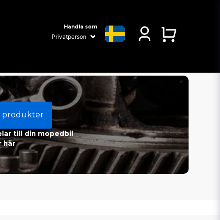
Handla som
 produkter
ar till din mopedbil
 här