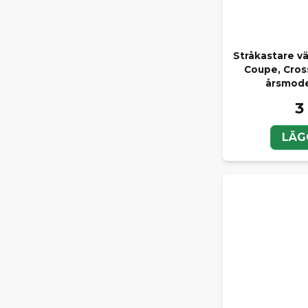
Stråkastare vä
Coupe, Cross
årsmodel
3
LÄG