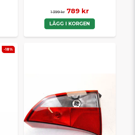
789 kr
1 399 kr
LÄGG I KORGEN
-18%