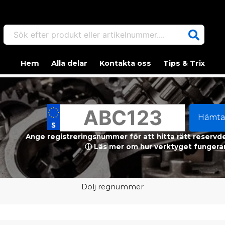
Sök efter produkt eller artikelnummer....
Hem
Alla delar
Kontakta oss
Tips & Trix
Hämta
Ange registreringsnummer för att hitta rätt reservdel
ⓘ Läs mer om hur verktyget fungerar
Dölj regnummer