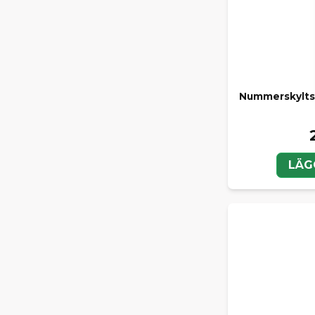
Nummerskyltsb
LÄG