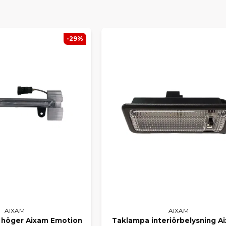
AR ALLA POPULÄRA AIXAM-M
elar till bland annat
Aixam City, Coupe, Crossline, Crossov
-29%
från äldre årsmodeller till dagens modeller. Här hittar du allt 
onenter och motordelar till interiör, belysning och elektroni
LA VÅRT SORTIMENT FÖR AI
ra bland samtliga delar till din modell? Här hittar du
alla Aixa
kt från vårt lager.
R DU INTE RÄTT DEL?
 specifik originaldel i webbutiken? Kontakta oss gärna så hjälpe
 rätt del. Vi arbetar dagligen med både privatpersoner och ver
inaldelar håller du din Aixam i toppskick – tryggt, säkert och p
AIXAM
AIXAM
s höger Aixam Emotion
Taklampa interiörbelysning Ai