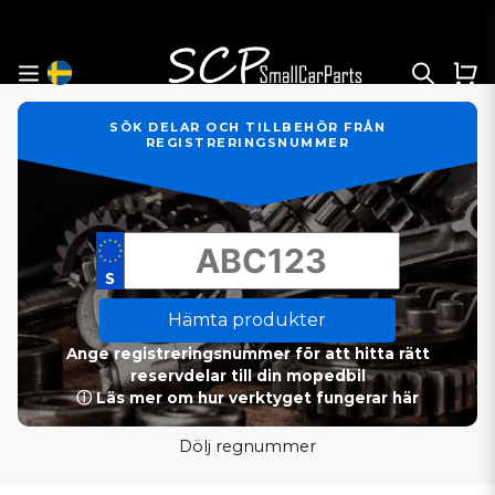
SÖK DELAR OCH TILLBEHÖR FRÅN
REGISTRERINGSNUMMER
Hämta produkter
Ange registreringsnummer för att hitta rätt
reservdelar till din mopedbil
ⓘ Läs mer om hur verktyget fungerar här
Dölj regnummer