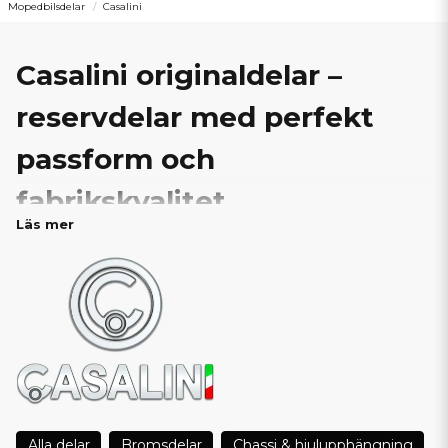
Mopedbilsdelar
Casalini
Casalini originaldelar –
reservdelar med perfekt
passform och
fabrikskvalitet
Läs mer
Hos SCP Mopedbilsdelar är vi stolta återförsäljare av
originaldelar till Casalini mopedbilar
. Här hittar du ett
noggrant utvalt sortiment av reservdelar som är tillverkade
enligt Casalinis egna specifikationer – med samma höga krav på
kvalitet, passform och prestanda som delarna som levererades
med bilen från fabrik.
Att använda originaldelar säkerställer att din Casalini fungerar
som det är tänkt, med full kompatibilitet mellan komponenter
och system. Originaldelar ger dig trygghet och längre livslängd
— helt enkelt mer för pengarna i längden.
Alla delar
Bromsdelar
Chassi & hjulupphängning