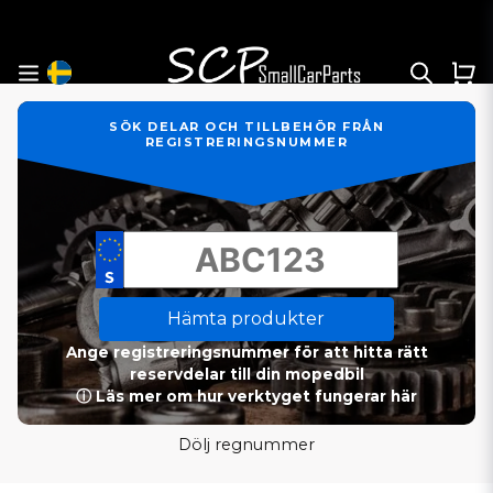
SÖK DELAR OCH TILLBEHÖR FRÅN
REGISTRERINGSNUMMER
Hämta produkter
Ange registreringsnummer för att hitta rätt
reservdelar till din mopedbil
ⓘ Läs mer om hur verktyget fungerar här
Dölj regnummer