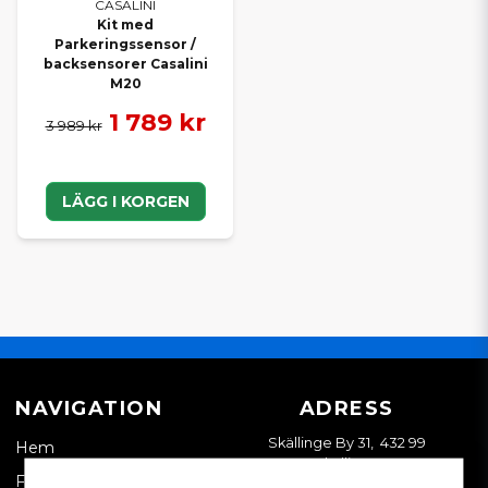
CASALINI
Om du inte hittar den specifika originalprodukten du söker i
Kit med
Parkeringssensor /
webbutiken är du alltid varmt välkommen att kontakta oss. Vi
backsensorer Casalini
hjälper dig gärna att kontrollera tillgänglighet och beställa hem
M20
rätt originaldel till din mopedbil, så att du kan fortsätta köra
tryggt och säkert.
1 789 kr
3 989 kr
Välj originaldelar från SCP Mopedbilsdelar – för en
Casalini i originalskick, varje dag.
LÄGG I KORGEN
NAVIGATION
ADRESS
Skällinge By 31, 432 99
Hem
Skällinge
Företagskund