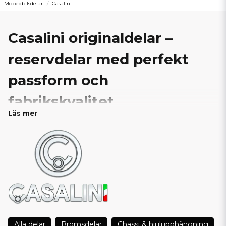
Mopedbilsdelar
Casalini
Casalini originaldelar –
reservdelar med perfekt
passform och
fabrikskvalitet
Läs mer
Hos SCP Mopedbilsdelar är vi stolta återförsäljare av
originaldelar till Casalini mopedbilar
. Här hittar du ett
noggrant utvalt sortiment av reservdelar som är tillverkade
enligt Casalinis egna specifikationer – med samma höga krav på
kvalitet, passform och prestanda som delarna som levererades
med bilen från fabrik.
Att använda originaldelar säkerställer att din Casalini fungerar
som det är tänkt, med full kompatibilitet mellan komponenter
och system. Originaldelar ger dig trygghet och längre livslängd
— helt enkelt mer för pengarna i längden.
Alla delar
Bromsdelar
Chassi & hjulupphängning