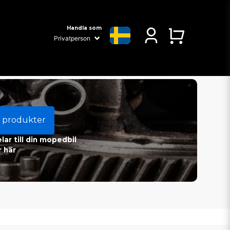
Handla som
 produkter
ar till din mopedbil
 här