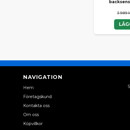
backsens
Om du inte h
Vi hjälper di
3 989 
köra tryggt 
LÄG
Välj origina
NAVIGATION
S
Hem
Företagskund
Kontakta oss
Om oss
Köpvillkor