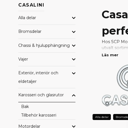
CASALINI
Casa
Alla delar
perf
Bromsdelar
Hos SCP Mope
Chassi & hjulupphängning
utvalt sorti
passform och
Läs mer
Vajer
Att använda o
komponenter 
Exteriör, interiör och
eldetaljer
VARFÖ
Exakt pass
Karosseri och glasrutor
Fabriksgodk
Hög driftsä
Bak
Säker funkt
Tillbehör karosseri
Alla delar
Bromsde
Lång livslä
Motordelar