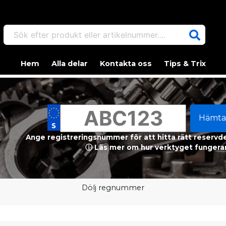
Sök efter produkt eller artikelnummer....
Hem
Alla delar
Kontakta oss
Tips & Trix
Hämta
Ange registreringsnummer för att hitta rätt reservdel
ⓘ Läs mer om hur verktyget fungerar
Dölj regnummer