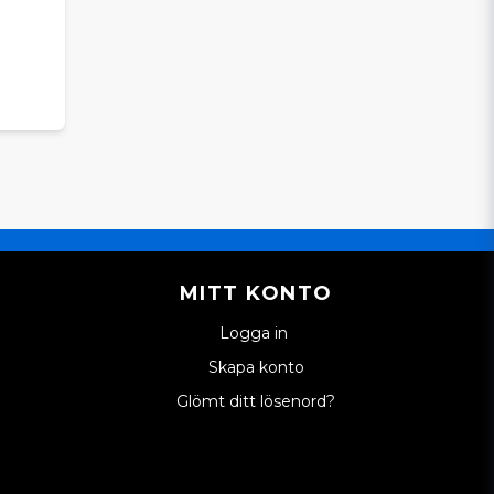
är du alltid varmt välkommen att kontakta oss.
inaldel till din mopedbil, så att du kan fortsätta
ick, varje dag.
MITT KONTO
Logga in
Skapa konto
Glömt ditt lösenord?