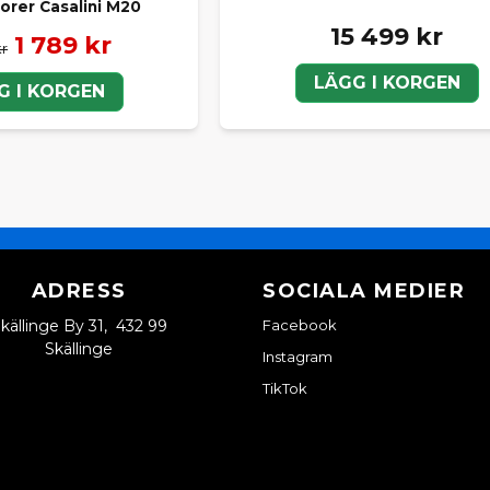
orer Casalini M20
ittar den specifika originalprodukten du söker i webbutiken 
15 499 kr
1 789 kr
g gärna att kontrollera tillgänglighet och beställa hem rätt orig
kr
och säkert.
LÄGG I KORGEN
G I KORGEN
ldelar från SCP Mopedbilsdelar – för en Casalini i originalsk
ADRESS
SOCIALA MEDIER
källinge By 31, 432 99
Facebook
Skällinge
Instagram
TikTok