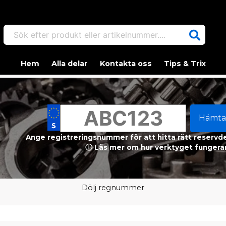
Sök efter produkt eller artikelnummer....
Hem
Alla delar
Kontakta oss
Tips & Trix
Hämta
Ange registreringsnummer för att hitta rätt reservdel
ⓘ Läs mer om hur verktyget fungerar
Dölj regnummer