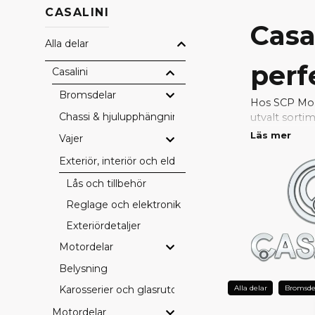
CASALINI
Casa
Alla delar
perf
Casalini
Bromsdelar
Hos SCP Mope
Chassi & hjulupphängning
utvalt sorti
passform och
Läs mer
Vajer
Exteriör, interiör och eldetaljer
Att använda o
komponenter 
Lås och tillbehör
Reglage och elektronik
VARFÖ
Exteriördetaljer
Exakt pass
Motordelar
Fabriksgodk
Hög driftsä
Belysning
Säker funkt
Alla delar
Bromsde
Karosserier och glasrutor
Lång livslä
Motordelar