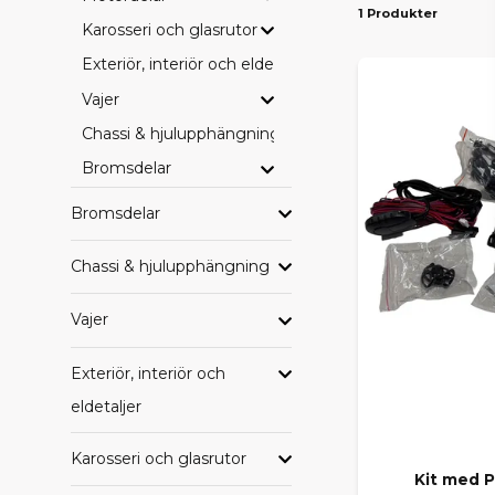
1 Produkter
Karosseri och glasrutor
DELAR
Exteriör, interiör och eldetaljer
Vi erbjuder o
motor, bromsa
Vajer
Chassi & hjulupphängning
Att välja or
Bromsdelar
CASA
Bromsdelar
Vårt sortime
Chassi & hjulupphängning
M10, M12, M
Vajer
Oavsett mode
UTFOR
Exteriör, interiör och
eldetaljer
Vill du se he
ställe – enke
Karosseri och glasrutor
Kit med P
HITTA