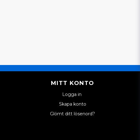
är du alltid varmt välkommen att kontakta oss.
inaldel till din mopedbil, så att du kan fortsätta
ick, varje dag.
MITT KONTO
Logga in
Skapa konto
Glömt ditt lösenord?