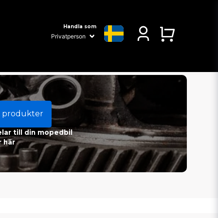
Handla som
 produkter
ar till din mopedbil
 här