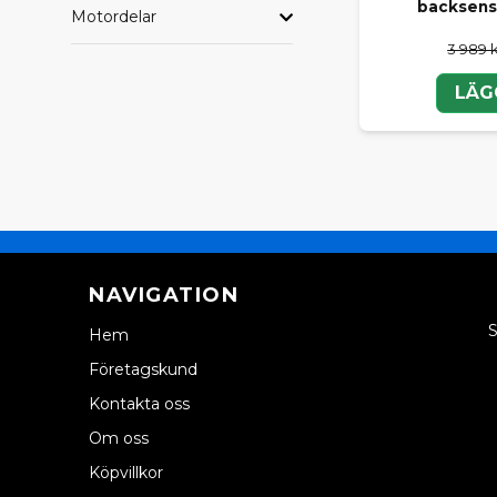
backsens
Motordelar
Om du inte h
Vi hjälper di
3 989 
köra tryggt 
LÄG
Välj origina
NAVIGATION
S
Hem
Företagskund
Kontakta oss
Om oss
Köpvillkor