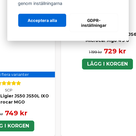
genom inställningarna
Acceptera alla
GDPR-
inställningar
SCP
Bromsskiva bak Ligier JS50 JS6
Microcar Mgo 4 5 6
729 kr
1 199 kr
LÄGG I KORGEN
i flera varianter
SCP
Ligier JS50 JS50L IXO
crocar MGO
749 kr
kr
G I KORGEN