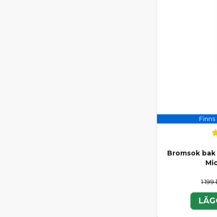
Finns 
Bromsok bak 
Mi
1 199 
LÄG