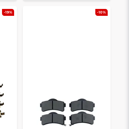
-19%
-10%