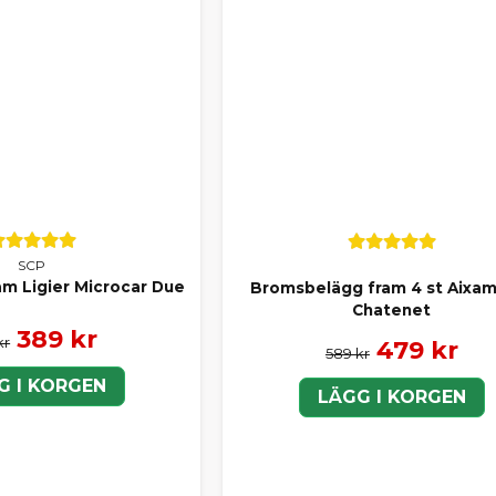
SCP
am Ligier Microcar Due
Bromsbelägg fram 4 st Aixa
Chatenet
389 kr
kr
479 kr
589 kr
G I KORGEN
LÄGG I KORGEN