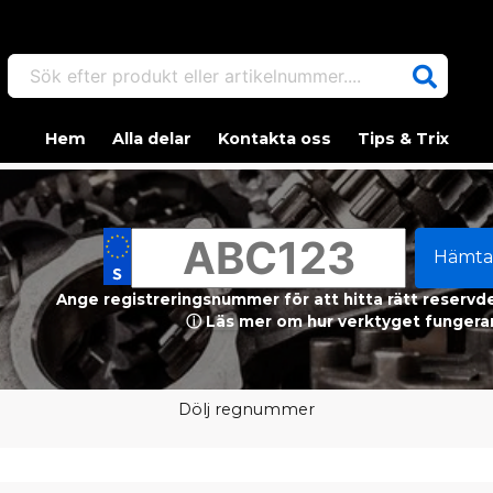
Sök efter produkt eller artikelnummer....
Hem
Alla delar
Kontakta oss
Tips & Trix
Hämta
Ange registreringsnummer för att hitta rätt reservdel
ⓘ Läs mer om hur verktyget fungerar
Dölj regnummer