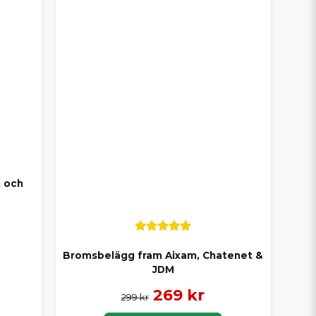
m och
Bromsbelägg fram Aixam, Chatenet &
JDM
269 kr
299 kr