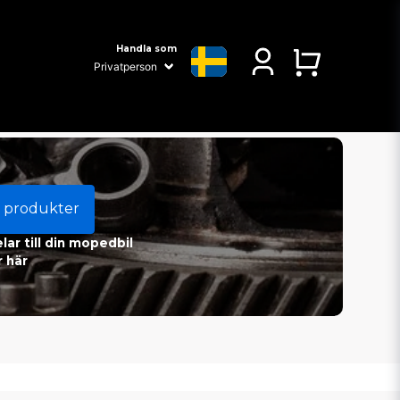
Handla som
 produkter
ar till din mopedbil
 här