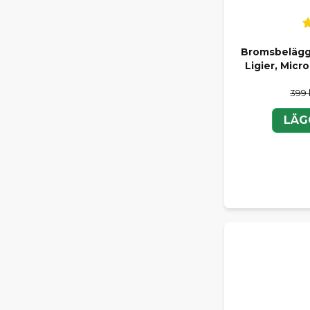
Bromsbelägg 
Ligier, Micr
399 
LÄG