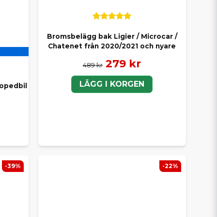
Bromsbelägg bak Ligier / Microcar /
Chatenet från 2020/2021 och nyare
279 kr
489 kr
LÄGG I KORGEN
opedbil
-39%
-22%