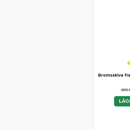
Bromsskiva fr
699 
LÄG