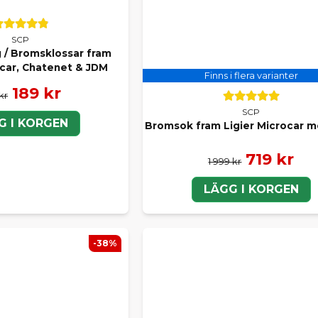
SCP
/ Bromsklossar fram
ocar, Chatenet & JDM
Finns i flera varianter
189 kr
kr
SCP
G I KORGEN
Bromsok fram Ligier Microcar m
719 kr
1 999 kr
LÄGG I KORGEN
-38%