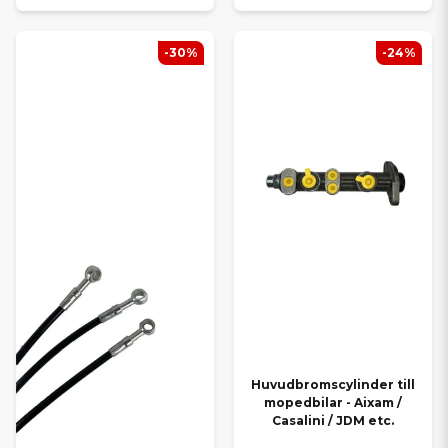
-30%
-24%
Huvudbromscylinder till
mopedbilar - Aixam /
Casalini / JDM etc.