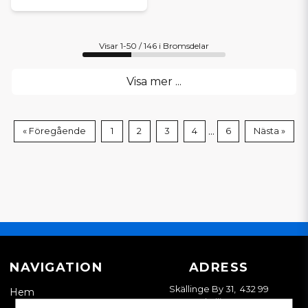
Visar 1-50 / 146 i Bromsdelar
Visa mer ...
...
« Föregående
1
2
3
4
6
Nästa »
NAVIGATION
ADRESS
Skällinge By 31, 432 99
Hem
Skällinge