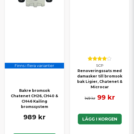
SCP
Finns i flera varianter
Renoveringssats med
damasker till bromsok
bak Ligier, Chatenet &
Microcar
Bakre bromsok
99 kr
Chatenet CH26, CH40 &
149 kr
CH46 Kailing
bromssystem
989 kr
LÄGG I KORGEN