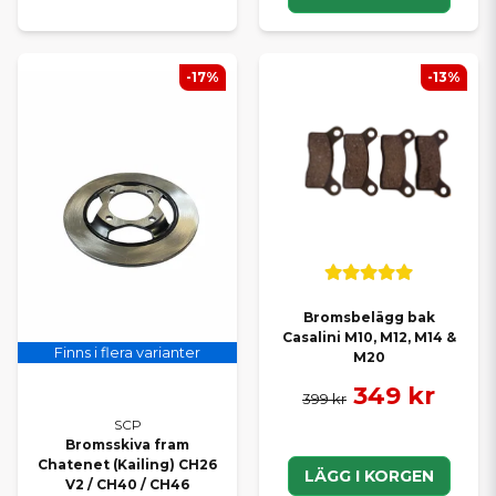
-17%
-13%
Bromsbelägg bak
Casalini M10, M12, M14 &
Finns i flera varianter
M20
349 kr
399 kr
SCP
Bromsskiva fram
Chatenet (Kailing) CH26
LÄGG I KORGEN
V2 / CH40 / CH46