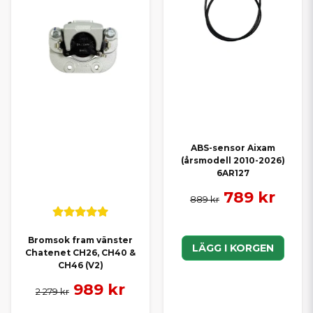
ABS-sensor Aixam
(årsmodell 2010-2026)
6AR127
789 kr
889 kr
Bromsok fram vänster
LÄGG I KORGEN
Chatenet CH26, CH40 &
CH46 (V2)
989 kr
2 279 kr