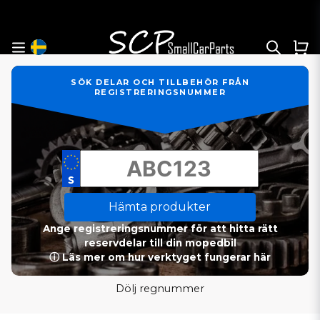
SÖK DELAR OCH TILLBEHÖR FRÅN
REGISTRERINGSNUMMER
Hämta produkter
Ange registreringsnummer för att hitta rätt
reservdelar till din mopedbil
ⓘ Läs mer om hur verktyget fungerar här
Dölj regnummer