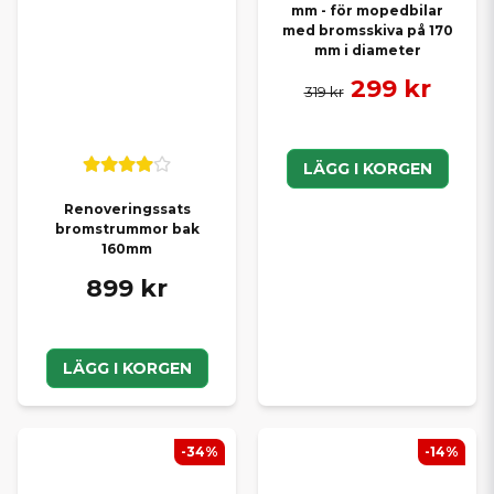
mm - för mopedbilar
med bromsskiva på 170
mm i diameter
299 kr
319 kr
LÄGG I KORGEN
Renoveringssats
bromstrummor bak
160mm
899 kr
LÄGG I KORGEN
-34%
-14%