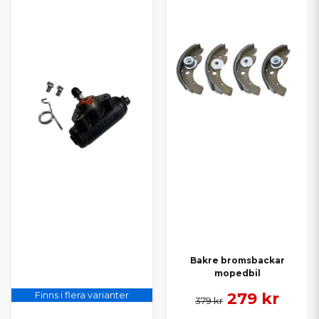
Bakre bromsbackar
mopedbil
279 kr
Finns i flera varianter
379 kr