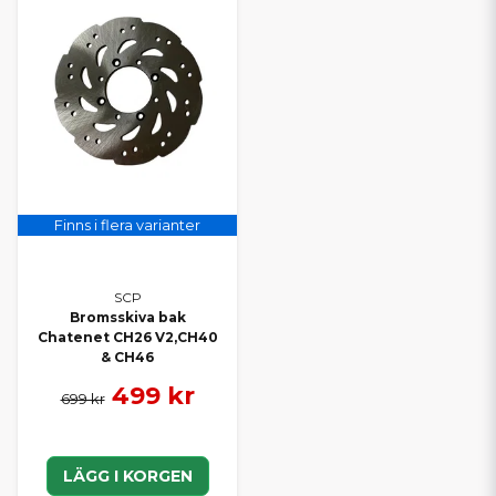
Finns i flera varianter
SCP
Bromsskiva bak
Chatenet CH26 V2,CH40
& CH46
499 kr
699 kr
LÄGG I KORGEN