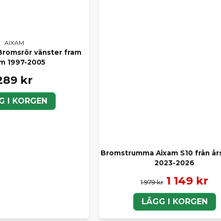
AIXAM
Bromsrör vänster fram
m 1997-2005
289 kr
G I KORGEN
Bromstrumma Aixam S10 från år
2023-2026
1 149 kr
1 979 kr
LÄGG I KORGEN