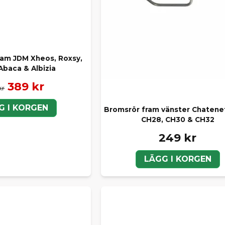
ram JDM Xheos, Roxsy,
Abaca & Albizia
389 kr
kr
G I KORGEN
Bromsrör fram vänster Chatene
CH28, CH30 & CH32
249 kr
LÄGG I KORGEN