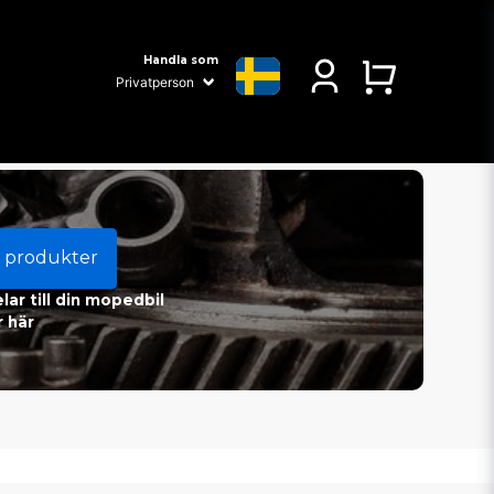
Handla som
 produkter
ar till din mopedbil
 här