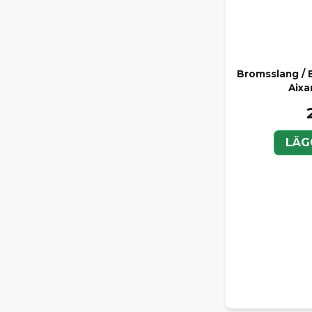
Bromsslang / 
Aixa
LÄG