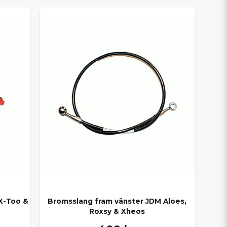
 X-Too &
Bromsslang fram vänster JDM Aloes,
Roxsy & Xheos