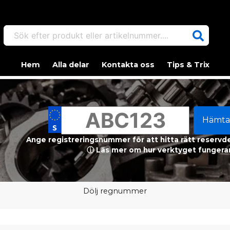
Sök efter produkt eller artikelnummer....
Hem
Alla delar
Kontakta oss
Tips & Trix
Hämta
Ange registreringsnummer för att hitta rätt reservdel
ⓘ Läs mer om hur verktyget fungerar
Dölj regnummer