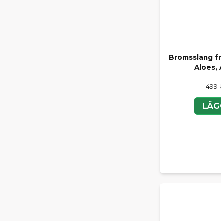
Bromsslang f
Aloes, 
499 
LÄG