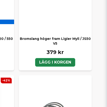
20 / 550
Bromslang höger fram Ligier Myli / JS50
V5
379 kr
LÄGG I KORGEN
-42%