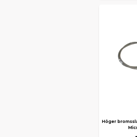
Höger bromssla
Mic