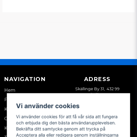
NAVIGATION
ADRESS
Skällinge By 31, 432 99
Hem
Skällinge
Företagskund
Vi använder cookies
Kontakta oss
Vi använder cookies för att få vår sida att fungera
Om oss
och erbjuda dig den bästa användarupplevelsen.
Köpvillkor
Bekräfta ditt samtycke genom att trycka på
Acceptera alla eller redigera genom inställningarna