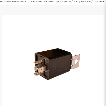
Reglage och elektronik
Blinkersrelä 4 poler Ligier / Aixam / JDM / Microcar / Chatenet