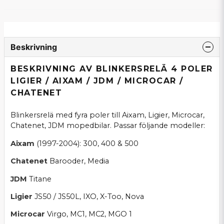
Beskrivning
BESKRIVNING AV BLINKERSRELÄ 4 POLER
LIGIER / AIXAM / JDM / MICROCAR /
CHATENET
Blinkersrelä med fyra poler till Aixam, Ligier, Microcar,
Chatenet, JDM mopedbilar. Passar följande modeller:
Aixam
(1997-2004): 300, 400 & 500
Chatenet
Barooder, Media
JDM
Titane
Ligier
JS50 / JS50L, IXO, X-Too, Nova
Microcar
Virgo, MC1, MC2, MGO 1