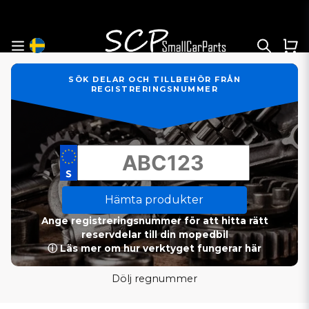
SÖK DELAR OCH TILLBEHÖR FRÅN
REGISTRERINGSNUMMER
Hämta produkter
Ange registreringsnummer för att hitta rätt
reservdelar till din mopedbil
ⓘ Läs mer om hur verktyget fungerar här
Dölj regnummer