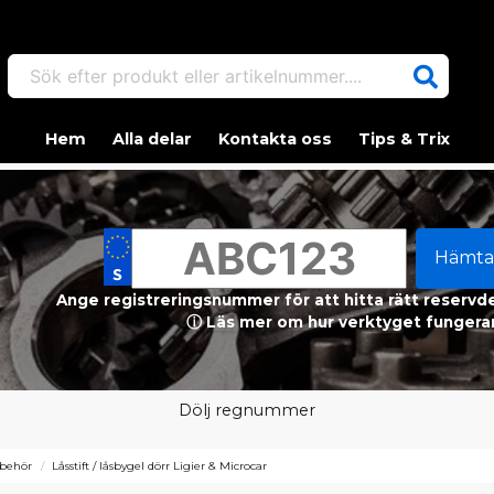
Sök efter produkt eller artikelnummer....
Hem
Alla delar
Kontakta oss
Tips & Trix
Hämta
Ange registreringsnummer för att hitta rätt reservdel
ⓘ Läs mer om hur verktyget fungerar
Dölj regnummer
lbehör
Låsstift / låsbygel dörr Ligier & Microcar