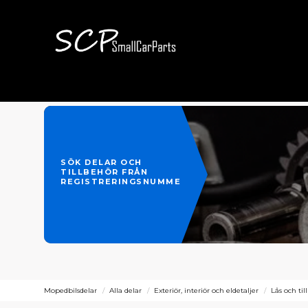
SÖK DELAR OCH
TILLBEHÖR FRÅN
REGISTRERINGSNUMMER
Mopedbilsdelar
Alla delar
Exteriör, interiör och eldetaljer
Lås och til