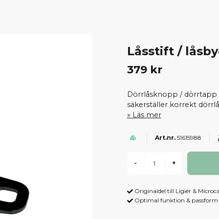
Låsstift / låsb
379 kr
Dörrlåsknopp / dörrtapp f
säkerställer korrekt dörrl
Läs mer
51615988
-
+
Originaldel till Ligier & Microc
Optimal funktion & passform -