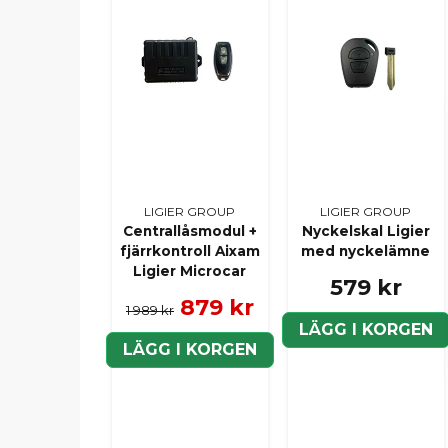
LIGIER GROUP
LIGIER GROUP
Centrallåsmodul +
Nyckelskal Ligier
fjärrkontroll Aixam
med nyckelämne
Ligier Microcar
579 kr
879 kr
1 989 kr
LÄGG I KORGEN
LÄGG I KORGEN