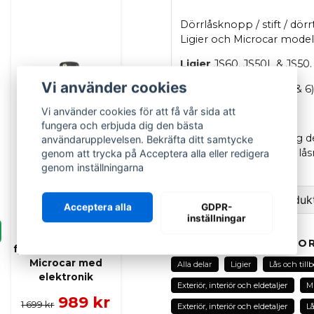
Dörrlåsknopp / stift / dör
Ligier och Microcar modell
Ligier
JS60, JS50L & JS50.
Vi använder cookies
Microcar
MGO (3, 4, 5 & 6)
Vi använder cookies för att få vår sida att
OEM: 1408524
fungera och erbjuda dig den bästa
Detta låsstift är en viktig
användarupplevelsen. Bekräfta ditt samtycke
korrekt stängning och lås
genom att trycka på Acceptera alla eller redigera
mopedbilar.
genom inställningarna
Ställ en fråga om produk
Acceptera alla
GDPR-
inställningar
LIGIER GROUP
question
Fjärrkontroll
Fråga oss om denna pr
RELATERADE KATEGOR
fjärrsändare Ligier /
Microcar med
Alla delar
Ligier
Lås och till
elektronik
Exteriör, interiör och eldetaljer
Mi
989 kr
name
1 699 kr
Exteriör, interiör och eldetaljer
Lå
Namn