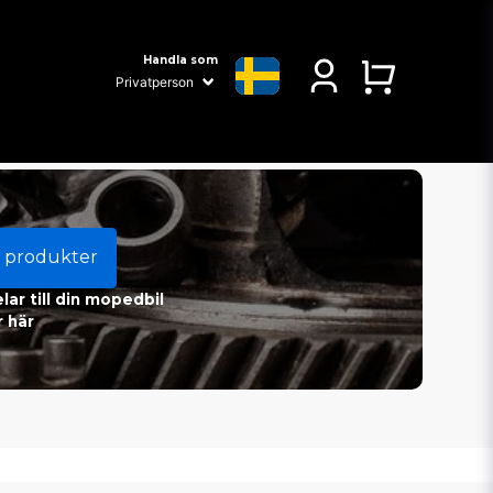
Handla som
 produkter
ar till din mopedbil
 här