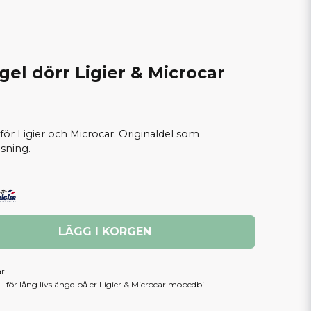
ygel dörr Ligier & Microcar
ör Ligier och Microcar. Originaldel som
åsning.
LÄGG I KORGEN
ar
 för lång livslängd på er Ligier & Microcar mopedbil