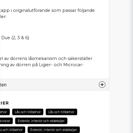
rtapp i originalutförande som passar följande
er:
 Due (2, 3 & 6)
 del av dörrens låsmekanism och säkerställer
ning av dörren på Ligier- och Microcar-
ten
odukt...
IER
behör
Lås och tillbehör
Lås och tillbehör
crocar
Exteriör, interiör och eldetaljer
email
s och tillbehör
Exteriör, interiör och eldetaljer
E-postadress