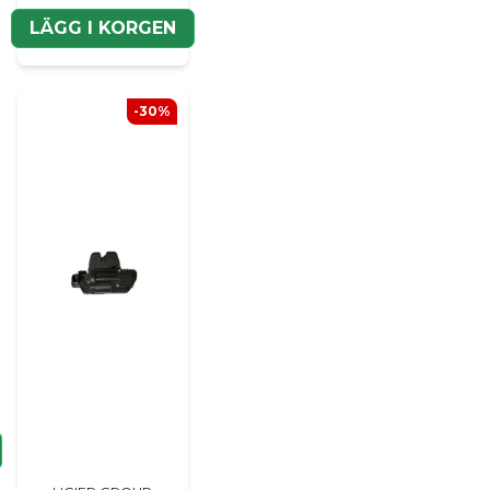
LÄGG I KORGEN
Ja, ni kan publicera m
-30%