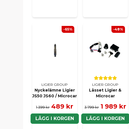
-65%
-48%
LIGIER GROUP
LIGIER GROUP
Nyckelämne Ligier
Låsset Ligier &
JS50 JS60 / Microcar
Microcar
489 kr
1 989 kr
1 399 kr
3 799 kr
LÄGG I KORGEN
LÄGG I KORGEN