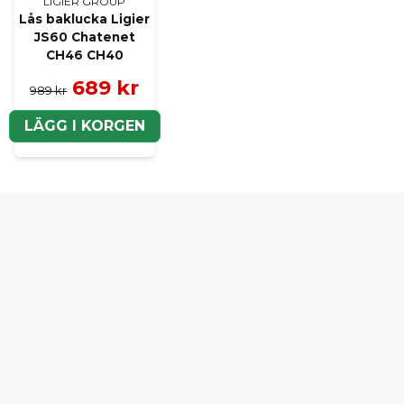
LIGIER GROUP
Lås baklucka Ligier
JS60 Chatenet
CH46 CH40
689 kr
989 kr
LÄGG I KORGEN