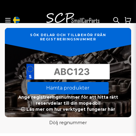
SÖK DELAR OCH TILLBEHÖR FRÅN
REGISTRERINGSNUMMER
Hämta produkter
Ange registreringsnummer för att hitta rätt
reservdelar till din mopedbil
ⓘ Läs mer om hur verktyget fungerar här
Dölj regnummer