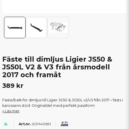
Fäste till dimljus Ligier JS50 &
JS50L V2 & V3 från årsmodell
2017 och framåt
389 kr
Fäste/balk för dimljus till Ligier JS50 & JS50L v2/v3 från 2017 – fästs i
karossens stöd. Originaldel med perfekt passform
Läs mer
SCP1410591