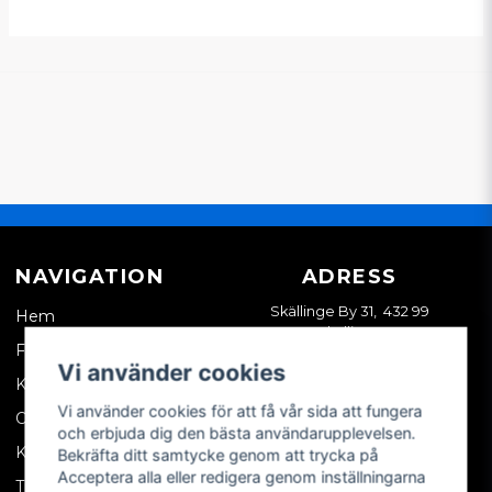
NAVIGATION
ADRESS
Skällinge By 31, 432 99
Hem
Skällinge
Företagskund
Vi använder cookies
Kontakta oss
Vi använder cookies för att få vår sida att fungera
Om oss
och erbjuda dig den bästa användarupplevelsen.
Köpvillkor
Bekräfta ditt samtycke genom att trycka på
Acceptera alla eller redigera genom inställningarna
Tips & trix