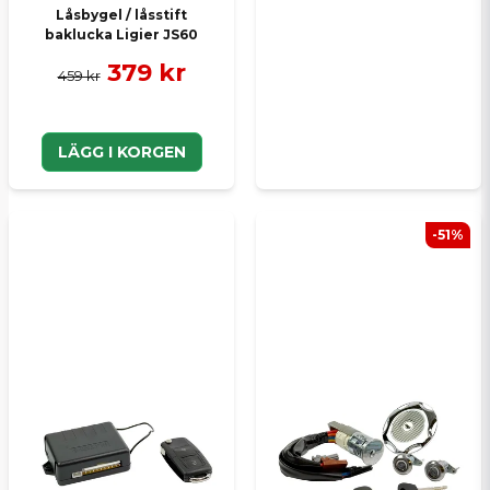
Låsbygel / låsstift
baklucka Ligier JS60
379 kr
459 kr
LÄGG I KORGEN
-51%