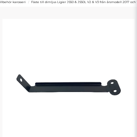
illbehör karosseri
Fäste till dimljus Ligier JS50 & JS50L V2 & V3 från årsmodell 2017 och