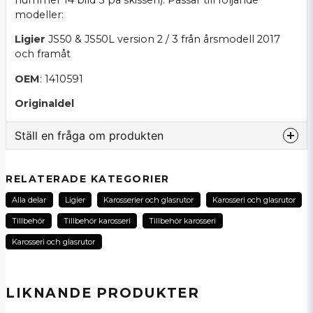
nummer 14 bild 3 på skissen). Passar till följande
modeller:
Ligier
JS50 & JS50L version 2 / 3 från årsmodell 2017
och framåt
OEM
: 1410591
Originaldel
Ställ en fråga om produkten
question
Fråga oss om denna produkt...
RELATERADE KATEGORIER
Alla delar
Ligier
Karosserier och glasrutor
Karosseri och glasrutor
Tillbehör
Tillbehör karosseri
Tillbehör karosseri
name
Karosseri och glasrutor
Namn
LIKNANDE PRODUKTER
email
E-postadress