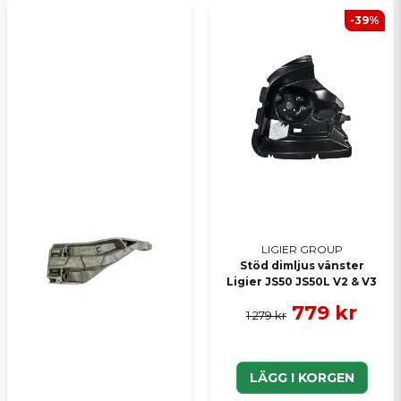
-39%
Ja, ni kan publicera min fråga
Skicka en fråga
LIGIER GROUP
Stöd dimljus vänster
Ligier JS50 JS50L V2 & V3
779 kr
1 279 kr
LÄGG I KORGEN