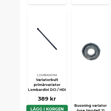
LOMBARDINI
Variatorbult
primärvariator
Lombardini DCI / HDI
389 kr
Bussning variator
LÄGG I KORGEN
övre (modell 2)