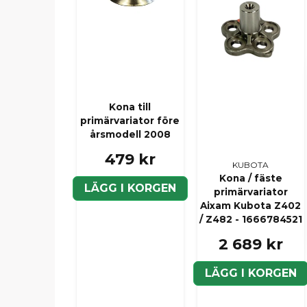
Kona till
primärvariator före
årsmodell 2008
479 kr
KUBOTA
Kona / fäste
LÄGG I KORGEN
primärvariator
Aixam Kubota Z402
/ Z482 - 1666784521
2 689 kr
LÄGG I KORGEN