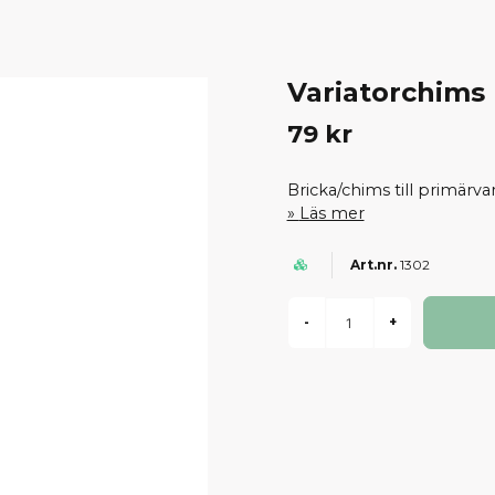
Variatorchims
79 kr
Bricka/chims till primär
Läs mer
1302
-
+