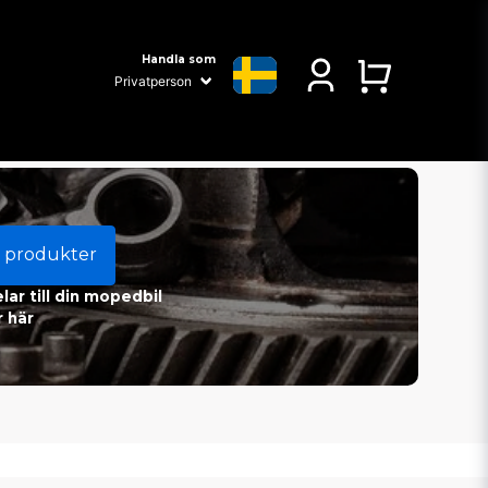
Handla som
 produkter
ar till din mopedbil
 här