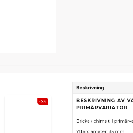
Beskrivning
BESKRIVNING AV V
-5%
PRIMÄRVARIATOR
Bricka / chims till primärva
Ytterdiameter: 35 mm