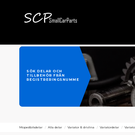
SÖK DELAR OCH
TILLBEHÖR FRÅN
REGISTRERINGSNUMMER
Mopedbilsdelar
Alla delar
Variator & drivlina
Variatordelar
Variat