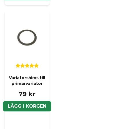
Butiken svarade
Hej,
Den sitter i variatorn :)
Mvh SCP Mopedbilsdel
:namn frågade
för 2 år s
Hei. Er dette fartssperre
Butiken svarade
Hej och tack för din frå
gör att variatorn inte vä
Variatorshims till
mvh Vincent på scp mo
primärvariator
79 kr
LÄGG I KORGEN