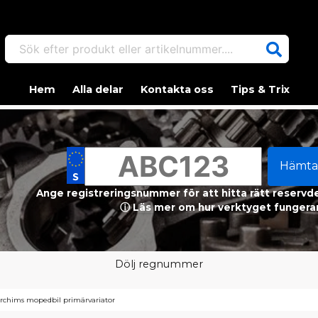
Sök efter produkt eller artikelnummer....
Hem
Alla delar
Kontakta oss
Tips & Trix
Hämta
Ange registreringsnummer för att hitta rätt reservdel
ⓘ Läs mer om hur verktyget fungerar
Dölj regnummer
orchims mopedbil primärvariator