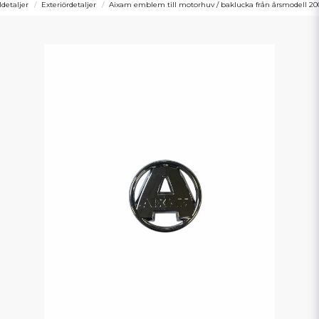
ldetaljer
Exteriördetaljer
Aixam emblem till motorhuv / baklucka från årsmodell 20