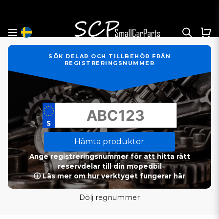
SÖK DELAR OCH TILLBEHÖR FRÅN
REGISTRERINGSNUMMER
Hämta produkter
Ange registreringsnummer för att hitta rätt
reservdelar till din mopedbil
ⓘ Läs mer om hur verktyget fungerar här
Dölj regnummer