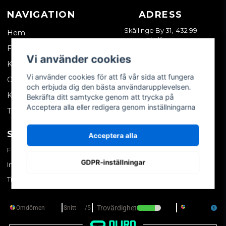
NAVIGATION
ADRESS
Skällinge By 31, 432 99
Hem
Skällinge
Företagskund
Vi använder cookies
Kontakta oss
Vi använder cookies för att få vår sida att fungera
Om oss
och erbjuda dig den bästa användarupplevelsen.
Köpvillkor
Bekräfta ditt samtycke genom att trycka på
Acceptera alla eller redigera genom inställningarna
Tips & trix
SOCIALA MEDIER
MITT KONTO
Acceptera alla
Facebook
Logga in
GDPR-inställningar
Instagram
Skapa konto
TikTok
Glömt ditt lösenord?